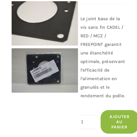
Le joint base de la
vis sans fin CADEL /
RED / MCZ /
FREEPOINT garantit
une étanchéité
optimale, préservant
l’efficacité de
l’alimentation en
granulés et le
rendement du poêle.
AJOUTER
quantité
AU
PANIER
de
Joint