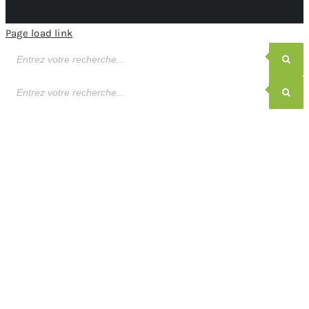
Page load link
Recherche
de
produits
Recherche
de
produits