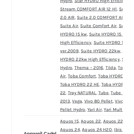
Hydro
,
Star HYDRO High Efficiency
,
Stream COMFORT AIR 12 H1
,
Suite
2.0 AIR
,
Suite 2.0 COMFORT AIR
,
Suite Air
,
Suite Comfort Air
,
Suite
HYDRO 15 kw
,
Suite HYDRO 15 kw
High Efficiency
,
Suite HYDRO 15 kw
ver.2009
,
Suite HYDRO 22kw
,
Suite
HYDRO 22kw High Efficiency
,
Swin
Hydro
,
Thema – 2016
,
Tilda
,
Toba
Air
,
Toba Comfort
,
Toba HYDRO 22
,
Toba HYDRO 22 HE
,
Toba HYDRO/S
22
,
Tray NATURAL
,
Tube
,
Tube –
2013
,
Vega
,
Vivo 80 Pellet
,
Vivo 85
Pellet Hydro
,
Yari Air
,
Yari Multiair
Aquos 15
,
Aquos 22
,
Aquos 22/S
,
Aquos 24
,
Aquos 24 H2O
,
Ibis 11 kW
Appareil Cadel