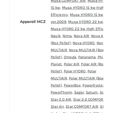
Musa COMFORT AIR
,
Musa HYDRO
15 kw
,
Musa HYDRO 15 kw High
Efficiency
,
Musa HYDRO 15 kw
Appareil MCZ
ver.2009
,
Musa HYDRO 22 kw
,
Musa HYDRO 22 kw High Efficiency
Nasik
,
Nima
,
Nova AIR
,
Nova AIR
(Box Pellet)
,
Nova HYDRO
,
Nova
MULTIAIR
,
Nova MULTIAIR (Box
Pellet)
,
Omega
,
Panorama
,
Philo
,
Planet
,
Polar AIR
,
Polar AIR (Box
Pellet)
,
Polar HYDRO
,
Polar
MULTIAIR
,
Polar MULTIAIR (Box
Pellet)
,
PowerBox
,
PowerSystem
,
PowerTherm
,
Sagar
,
Saturn
,
Solar
,
Star 2.0 AIR
,
Star 2.0 COMFORT AIR
,
Star Air
,
Star COMFORT AIR
,
Star