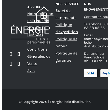
NOS SERVICES
NOS
A PROPOS
ENGAGEMENTS
Suivi de
Notre mission
Contactez-nou
commande
Politique de
Téléphone : 01
Politique
83 38 95 65
cookies (UE)
d’expédition
Données
Email :
contact@energ
Politique de
personnelles
bois-
retour
distribution.c
Conditions
Politique de
Du lundi au
Générales de
Vendredi de
garantie
9h00 à 17h00
Vente
Avis
© Copyright 2026 | Energies bois distribution