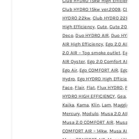
Club HYDRO 15kw High Efficiency
,
Club HYDRO 15kw ver.2009
,
Club
HYDRO 22kw
,
Club HYDRO 22kw
High Efficiency
,
Cute
,
Cute 2016
,
Deco
,
Duo HYDRO AIR
,
Duo HYDRO
AIR High Efficiency
,
Ego 2.0 AIR
,
Eg
2.0 AIR – Top smoke outlet
,
Ego 2.0
AIR Oyster
,
Ego 2.0 Comfort AIR
,
Ego Air
,
Ego COMFORT AIR
,
Ego
Hydro
,
Ego HYDRO High Efficiency
,
Face
,
Flair
,
Flat
,
Flux HYDRO
,
FLUX
HYDRO HIGH EFFICIENCY
,
Gea
,
Gio
,
Kaika
,
Kama
,
Klin
,
Lam
,
Maggie
,
Mercury
,
Modulo
,
Musa 2.0 AIR
,
Musa 2.0 COMFORT AIR
,
Musa 2.0
COMFORT AIR – 14kw
,
Musa AIR
,