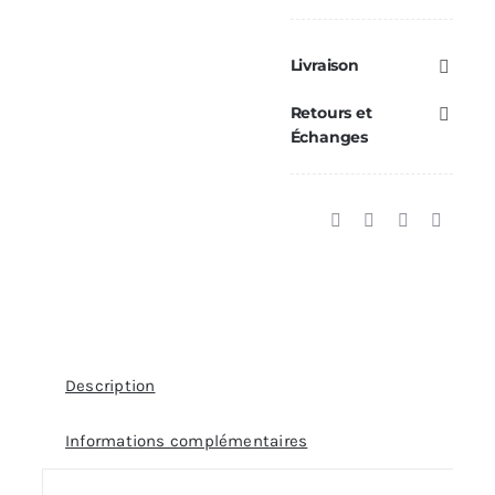
base
de
Livraison
la
Retours et
vis
Échanges
sans
fin
CADEL
/
RED
/
MCZ
/
Description
FREEPOINT
Informations complémentaires