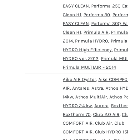
EASY CLEAN
,
Performa 25Q Easy
Clean H1
,
Performa 30
,
Performa 30
EASY CLEAN
,
Performa 30Q Easy
Clean H1
,
Primula AIR
,
Primula AIR –
2014
,
Primula HYDRO
,
Primula
HYDRO High Efficiency
,
Primula
HYDRO ver. 2012
,
Primula MULTIAIR
Primula MULTIAIR – 2014
Aike AIR Oyster
,
Aike COMPFORT
AIR
,
Antares
,
Astra
,
Athos HYDRO
14kw
,
Athos MultiAir
,
Athos Power
HYDRO 24 kw
,
Aurora
,
Boxtherm 60
Boxtherm 70
,
Club 2.0 AIR
,
Club 2.0
COMFORT AIR
,
Club Air
,
Club
COMFORT AIR
,
Club HYDRO 15kw
,