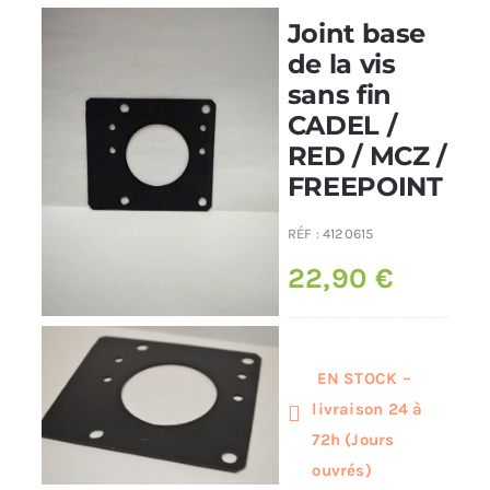
Joint base
Poêles et chaudières
de la vis
sans fin
CADEL /
Conduit de fumées
RED / MCZ /
FREEPOINT
RÉF :
4120615
22,90
€
EN STOCK –
livraison 24 à
72h (Jours
ouvrés)