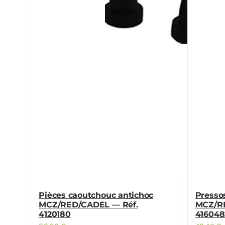
Pièces caoutchouc antichoc
Presso
MCZ/RED/CADEL — Réf.
MCZ/RE
4120180
416048