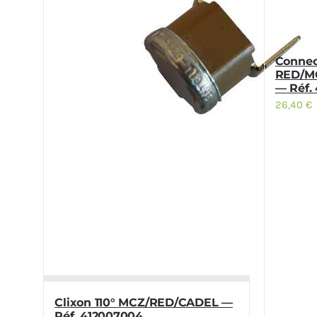
Connec
RED/M
— Réf.
26,40
€
Clixon 110° MCZ/RED/CADEL —
Réf. 412007004