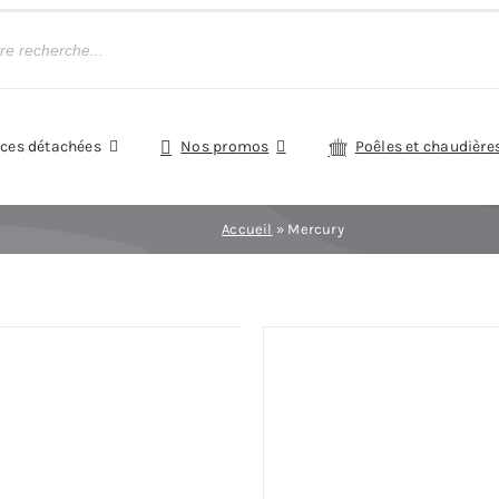
èces détachées
Nos promos
Poêles et chaudière
Accueil
»
Mercury