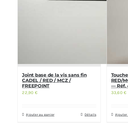
Joint base de la vis sans fin
Touche
CADEL / RED / MCZ /
RED/M
FREEPOINT
— Réf. 
22,90
€
33,60
€
Ajouter au panier
Détails
Ajouter