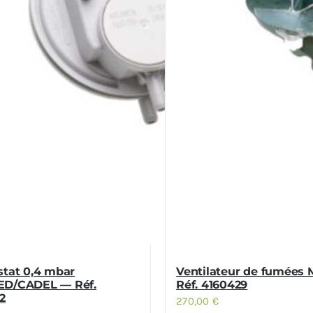
stat 0,4 mbar
Ventilateur de fumées
D/CADEL — Réf.
Réf. 4160429
2
270,00
€