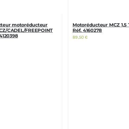
teur motoréducteur
Motoréducteur MCZ 1,5
CZ/CADEL/FREEPOINT
Réf. 4160278
 4120398
89,50
€