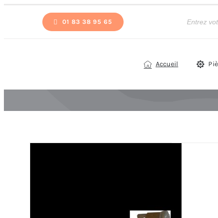
Passer
Recherche
de
01 83 38 95 65
au
produits
contenu
Accueil
Pi