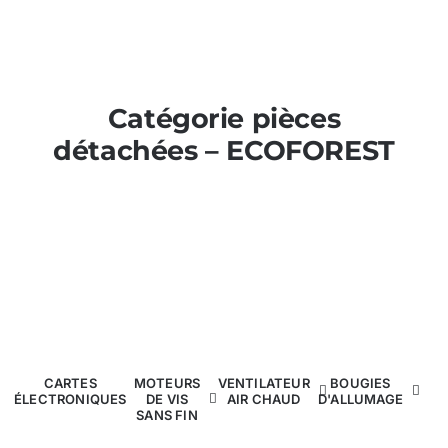
Nos promos
Poêles et chaudières
Catégorie pièces
détachées – ECOFOREST
Conduit de fumées
CARTES
MOTEURS
VENTILATEUR
BOUGIES
ÉLECTRONIQUES
DE VIS
AIR CHAUD
D'ALLUMAGE
SANS FIN