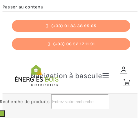
Passer au contenu
(+33) 01 83 38 95 65
(+33) 06 52 17 11 91
Navigation à bascule
Recherche de produits
Accueil
Accueil
»
ECOFOREST
Pièces détachées