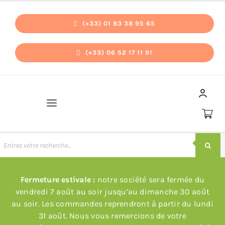
Passer
au
(+33) 01 83 38 95 65
contenu
(+33) 06 52 17 11 91
Navigation
à
bascule
echerche
e
Accueil
roduits
Fermeture estivale :
notre société sera fermée du
Pièces détachées
vendredi 7 août au soir jusqu’au dimanche 30 août
au soir. Les commandes reprendront à partir du lundi
Nos promos
31 août. Nous vous remercions de votre