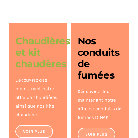
Chaudières
Nos
et kit
conduits
chaudères
de
fumées
Découvrez dès
maintenant notre
Découvrez dès
offre de chaudières
maintenant notre
ainsi que nos kits
offre de conduits de
chaudière.
fumées DINAK
VOIR PLUS
VOIR PLUS