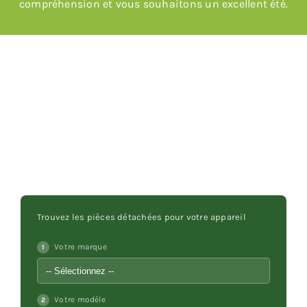
compréhension et vous souhaitons un excellent été.
Poêles et chaudières
Conduit de fumées
Trouvez les pièces détachées pour votre appareil
Votre marque
1
Votre modèle
2