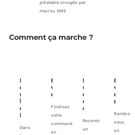
préalable envoyée par
mail ou SMS
Comment ça marche ?
Retrait
Finalisez
Recevez
Rende
en
votre
un
vous
magasin
commande
email
en
Île-
de
magas
Finalisez
de-
confirmation
Rendez-
France
votre
Recevez
vous
commande
Dans
un
en
en