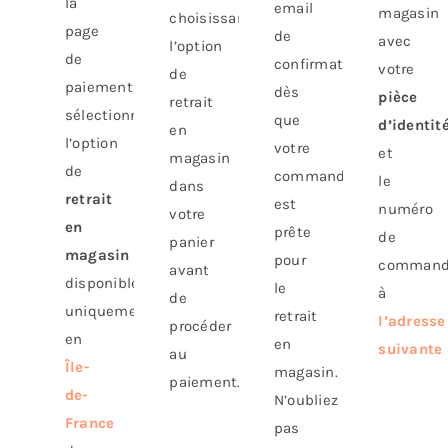
la
email
magasin
choisissant
page
de
avec
l’option
de
confirmation
votre
de
paiement,
dès
pièce
retrait
sélectionnez
que
d’identit
en
l’option
votre
et
magasin
de
commande
le
dans
retrait
est
numéro
votre
en
prête
de
panier
magasin
pour
comman
avant
disponible
le
à
de
uniquement
retrait
l’adresse
procéder
en
en
suivante
au
Île-
magasin.
paiement.
de-
N’oubliez
France
pas