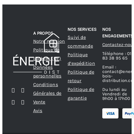
NOS SERVICES
NOS
A PROPOS
ENGAGEMENTS
Suivi de
Notre mission
Contactez-nou
commande
Politique de
Téléphone : 01
Politique
83 38 95 65
cookies (UE)
d’expédition
Données
Email :
contact@energ
Politique de
personnelles
bois-
retour
distribution.c
Conditions
Politique de
Du lundi au
Générales de
Vendredi de
garantie
9h00 à 17h00
Vente
Avis