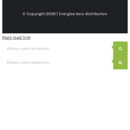
© Copyright 2026 | Energies bois distribution
Page load link
Recherche
de
produits
Recherche
de
produits