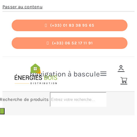
Passer au contenu
(+33) 01 83 38 95 65
(+33) 06 52 17 11 91
Navigation à bascule
Recherche de produits
Accueil
Accueil
»
BRISACH
Pièces détachées