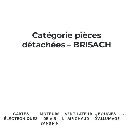
Nos promos
Poêles et chaudières
Catégorie pièces
détachées – BRISACH
Conduit de fumées
CARTES
MOTEURS
VENTILATEUR
BOUGIES
ÉLECTRONIQUES
DE VIS
AIR CHAUD
D'ALLUMAGE
SANS FIN