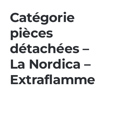
Nos promos
Catégorie
Poêles et chaudières
pièces
Conduit de fumées
détachées –
La Nordica –
Extraflamme
CARTES
MOTEURS
VENTILATEUR
BOUGIES