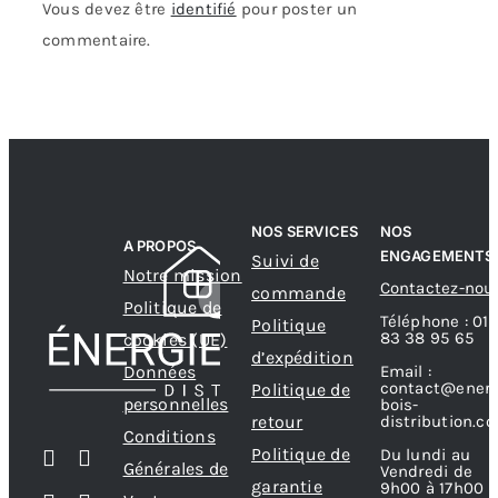
Vous devez être
identifié
pour poster un
commentaire.
NOS SERVICES
NOS
A PROPOS
ENGAGEMENTS
Suivi de
Notre mission
Contactez-nou
commande
Politique de
Téléphone : 01
Politique
83 38 95 65
cookies (UE)
d’expédition
Données
Email :
contact@energ
Politique de
personnelles
bois-
retour
distribution.c
Conditions
Politique de
Du lundi au
Générales de
Vendredi de
garantie
9h00 à 17h00