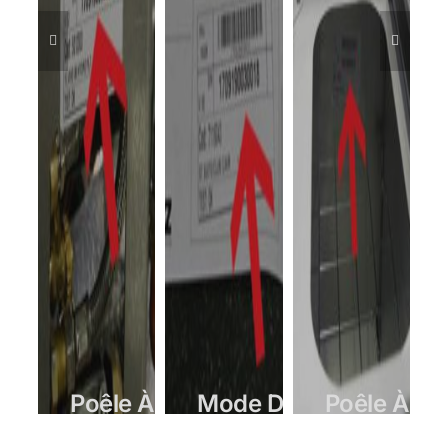
Poêle À
Mode D'emploi
Poêle À
Granulés
Granulés