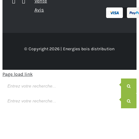
Vente
Avis
© Copyright 2026 | Energies bois distribution
Page load link
Recherche
de
produits
Recherche
de
produits