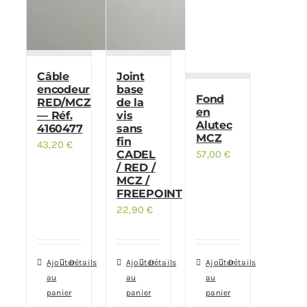
Câble
Joint
encodeur
base
Fond
RED/MCZ
de la
en
— Réf.
vis
Alutec
4160477
sans
MCZ
fin
43,20
€
CADEL
57,00
€
/ RED /
MCZ /
FREEPOINT
22,90
€
Ajouter
Détails
Ajouter
Détails
Ajouter
Détails
au
au
au
panier
panier
panier