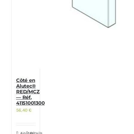
Côté en
Alutec®
RED/MCZ
— Réf.
41151001300
56,40
€
Ajouter
Détails