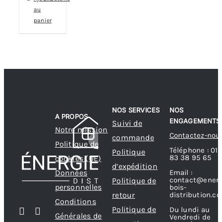
au
panier
NOS SERVICES
NOS
A PROPOS
ENGAGEMENTS
Suivi de
Notre mission
Contactez-nou
commande
Politique de
Téléphone : 01
Politique
83 38 95 65
cookies (UE)
d’expédition
Données
Email :
contact@energ
Politique de
personnelles
bois-
retour
distribution.c
Conditions
Politique de
Du lundi au
Générales de
Vendredi de