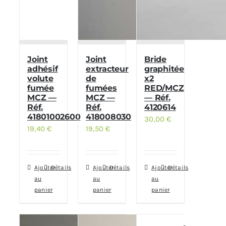
Joint
Joint
Bride
adhésif
extracteur
graphitée
volute
de
x2
fumée
fumées
RED/MCZ
MCZ —
MCZ —
— Réf.
Réf.
Réf.
4120614
41801002600
418008030
30,00
€
19,40
€
19,50
€
Ajouter
Détails
Ajouter
Détails
Ajouter
Détails
au
au
au
panier
panier
panier