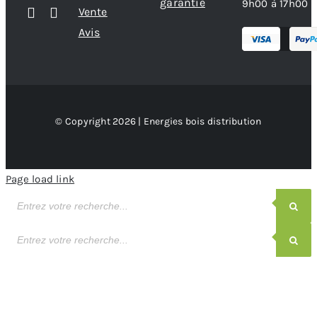
garantie
9h00 à 17h00
Vente
Avis
© Copyright 2026 | Energies bois distribution
Page load link
Recherche
de
produits
Recherche
de
produits