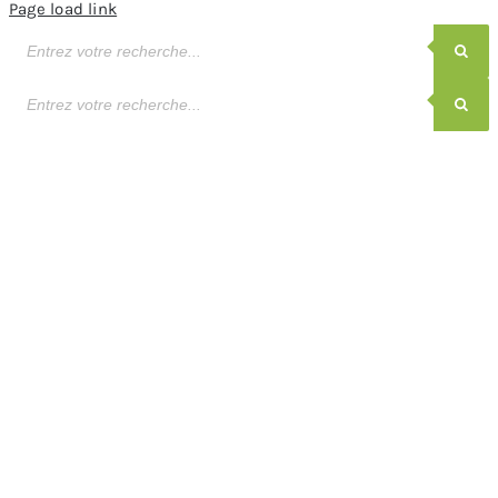
Page load link
Recherche
de
produits
Recherche
de
produits