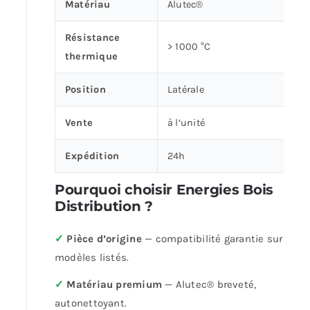
Matériau
Alutec®
Résistance
> 1000 °C
thermique
Position
Latérale
Vente
à l’unité
Expédition
24h
Pourquoi choisir Energies Bois
Distribution ?
✓
Pièce d’origine
— compatibilité garantie sur les
modèles listés.
✓
Matériau premium
— Alutec® breveté,
autonettoyant.