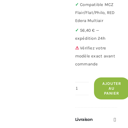
✓
Compatible MCZ
Flair/Flat/Philo, RED
Edera Multiair
✓
56,40 € —
expédition 24h
⚠
Vérifiez votre
modèle exact avant
commande
AJOUTER
quantité
AU
PANIER
de
Côté
en
Alutec®
Livraison
RED/MCZ