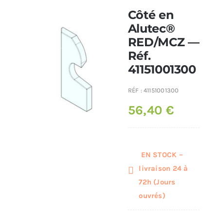
Côté en
Poêles et chaudières
Alutec®
RED/MCZ —
Réf.
Conduit de fumées
41151001300
RÉF :
41151001300
56,40
€
EN STOCK –
livraison 24 à
72h (Jours
ouvrés)