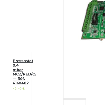
Pressostat
0,4
mbar
MCZ/RED/CADEL
— Réf.
4160482
42,40
€