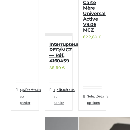
Carte
Mère
Universal
Active
V9.06
MCZ
622,80
€
Interrupteur
RED/MCZ
— Réf.
4160459
39,90
€
Ajouter
Détails
Ajouter
Détails
au
au
Select
Détails
panier
panier
options