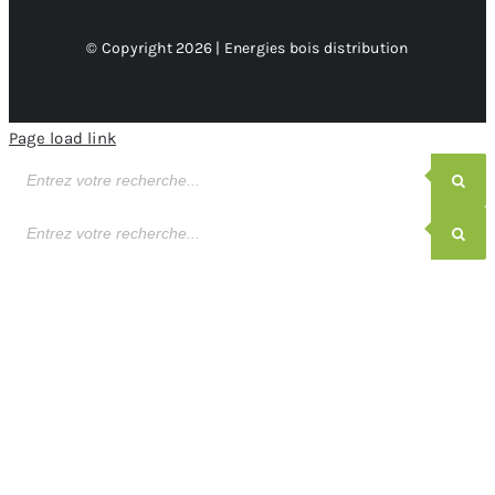
© Copyright 2026 | Energies bois distribution
Page load link
Recherche
de
produits
Recherche
de
produits