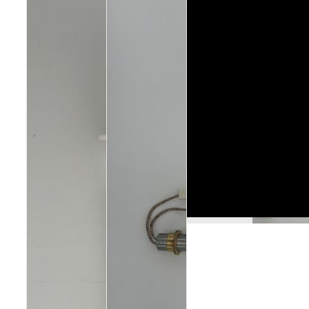
Poêles et chaudières
Conduit de fumées