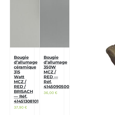
Bougie
Bougie
d’allumage
d’allumage
céramique
350W
315
MCZ /
Watt
RED —
MCZ /
Réf.
RED /
41450905000
BRISACH
36,00
€
— Réf.
41451308101
37,90
€