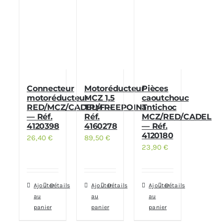
Connecteur
Motoréducteur
Pièces
motoréducteur
MCZ 1,5
caoutchouc
RED/MCZ/CADEL/FREEPOINT
TPM —
antichoc
— Réf.
Réf.
MCZ/RED/CADEL
4120398
4160278
— Réf.
4120180
26,40
€
89,50
€
23,90
€
Ajouter
Détails
Ajouter
Détails
Ajouter
Détails
au
au
au
panier
panier
panier