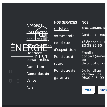
NOS SERVICES
NOS
A PROPOS
ENGAGEMENTS
Suivi de
Politique de
Contactez-nou
commande
cookies (UE)
Téléphone : 01
Politique
83 38 95 65
Notre mission
d’expédition
Données
Email :
contact@energ
Politique de
personnelles
bois-
retour
distribution.c
Conditions
Politique de
Du lundi au
Générales de
Vendredi de
garantie
9h00 à 17h00
Vente
Avis