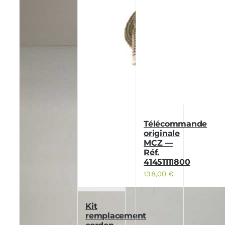
Télécommande
originale
MCZ —
Réf.
41451111800
138,00
€
Kit
remplacement