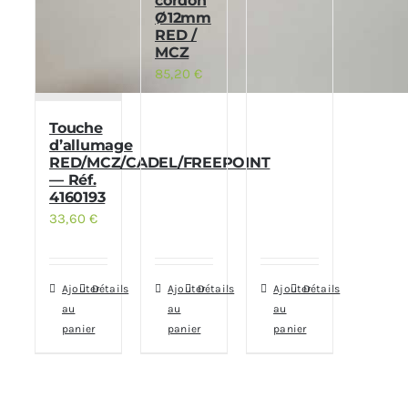
cordon
Ø12mm
RED /
MCZ
85,20
€
Touche
d’allumage
RED/MCZ/CADEL/FREEPOINT
— Réf.
4160193
33,60
€
Ajouter
Détails
Ajouter
Détails
Ajouter
Détails
au
au
au
panier
panier
panier