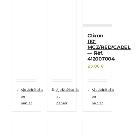
Clixon
110°
MCZ/RED/CADEL
— Réf.
412007004
23,00
€
Ajouter
Détails
Ajouter
Détails
Ajouter
Détails
au
au
au
panier
panier
panier