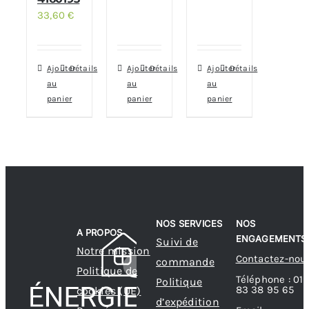
33,60
€
Ajouter
Détails
Ajouter
Détails
Ajouter
Détails
au
au
au
panier
panier
panier
NOS SERVICES
NOS
A PROPOS
ENGAGEMENTS
Suivi de
Notre mission
Contactez-nou
commande
Politique de
Téléphone : 01
Politique
83 38 95 65
cookies (UE)
d’expédition