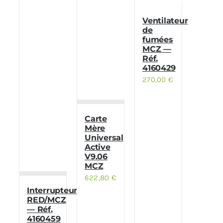
Ventilateur
de
fumées
MCZ —
Réf.
4160429
270,00
€
Carte
Mère
Universal
Active
V9.06
MCZ
622,80
€
Interrupteur
RED/MCZ
— Réf.
4160459