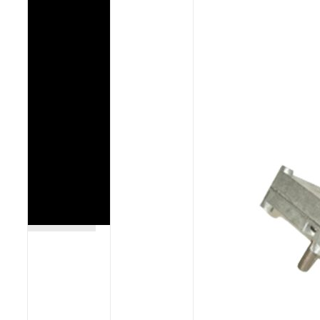
Poêles et chaudières
Conduit de fumées