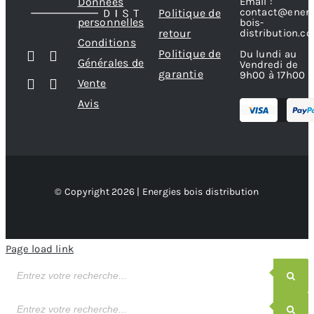
Données
Email :
contact@energ
Politique de
personnelles
bois-
retour
distribution.c
Conditions
Politique de
Du lundi au
Générales de
Vendredi de
garantie
9h00 à 17h00
Vente
Avis
© Copyright 2026 | Energies bois distribution
Page load link
Recherche
de
produits
Recherche
de