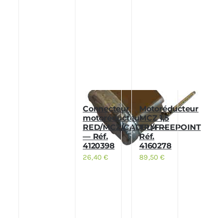
Connecteur
Motoréducteur
motoréducteur
MCZ 1,5
RED/MCZ/CADEL/FREEPOINT
TPM —
— Réf.
Réf.
4120398
4160278
26,40
€
89,50
€