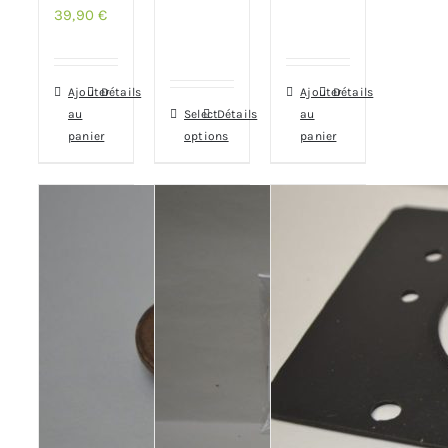
39,90
€
Ajouter
Détails
Ajouter
Détails
au
Select
Détails
au
panier
options
panier