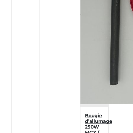
Bougie
d’allumage
250W
MCZ /