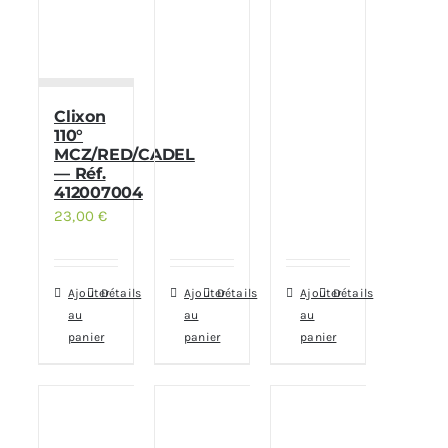
Clixon
110°
MCZ/RED/CADEL
— Réf.
412007004
23,00
€
Ajouter
Détails
Ajouter
Détails
Ajouter
Détails
au
au
au
panier
panier
panier