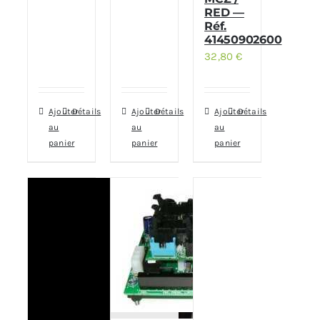
RED —
Réf.
41450902600
32,80
€
Ajouter
Détails
Ajouter
Détails
Ajouter
Détails
au
au
au
panier
panier
panier