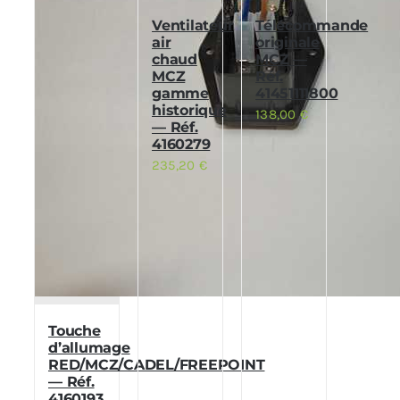
Ventilateur
Télécommande
air
originale
chaud
MCZ —
MCZ
Réf.
gamme
41451111800
historique
138,00
€
— Réf.
4160279
235,20
€
Touche
d’allumage
RED/MCZ/CADEL/FREEPOINT
— Réf.
4160193