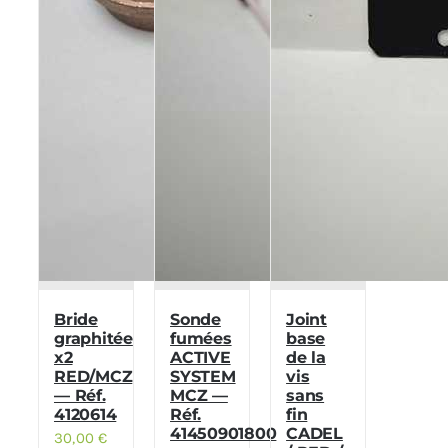
Bride
Sonde
Joint
graphitée
fumées
base
x2
ACTIVE
de la
RED/MCZ
SYSTEM
vis
— Réf.
MCZ —
sans
4120614
Réf.
fin
41450901800
CADEL
30,00
€