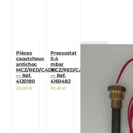
Pièces
Pressostat
caoutchouc
0,4
antichoc
mbar
MCZ/RED/CADEL
MCZ/RED/CADEL
— Réf.
— Réf.
4120180
4160482
23,90
€
42,40
€