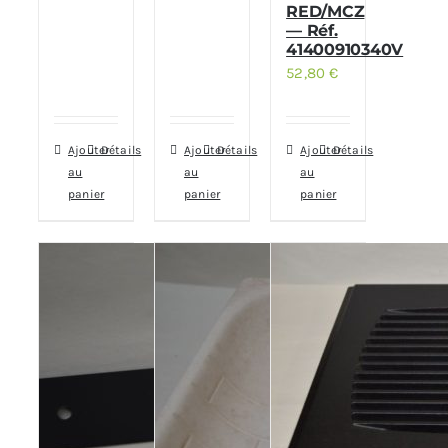
RED/MCZ
— Réf.
41400910340V
52,80
€
Ajouter
Détails
Ajouter
Détails
Ajouter
Détails
au
au
au
panier
panier
panier