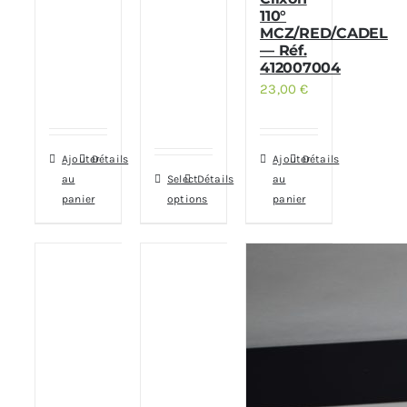
110°
MCZ/RED/CADEL
— Réf.
412007004
23,00
€
Ajouter
Détails
Ajouter
Détails
au
Select
Détails
au
panier
options
panier