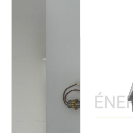
Poêles et chaudières
Conduit de fumées