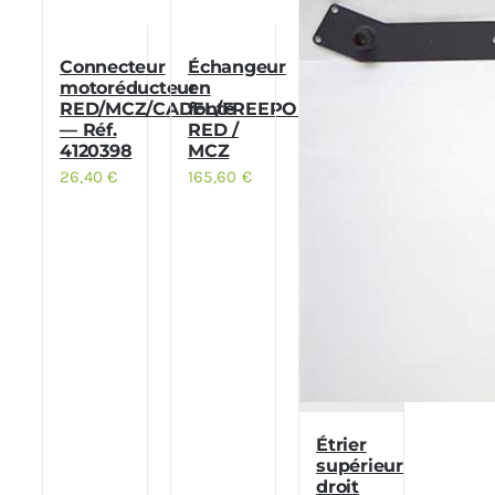
Connecteur
Échangeur
motoréducteur
en
RED/MCZ/CADEL/FREEPOINT
fonte
— Réf.
RED /
4120398
MCZ
26,40
€
165,60
€
Étrier
supérieur
droit