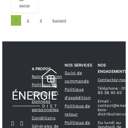
panier
1
2
3
Suivant
NOS SERVICES
NOS
A PROPOS
ENGAGEMENTS
Suivi de
Notre mission
Contactez-nou
commande
Politique de
Téléphone : 01
Politique
83 38 95 65
cookies (UE)
d’expédition
Données
Email :
contact@energ
Politique de
personnelles
bois-
retour
distribution.c
Conditions
Politique de
Du lundi au
Générales de
Vendredi de