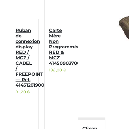
Ruban
Carte
de
Mère
connexion
Non
display
Programmée
RED /
RED &
MCZ /
MCZ
CADEL
41450903700
/
192,00
€
FREEPOINT
— Réf.
41451201900
31,20
€
Clixon