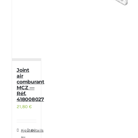
Joint
air
comburant
MCZ —
Réf.
418008027
21,80
€
Ajouter
Détails
au