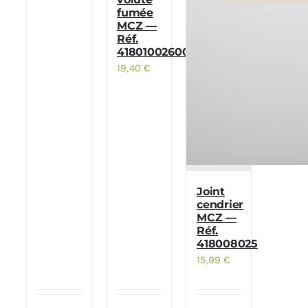
fumée
MCZ —
Réf.
41801002600
19,40
€
Joint
cendrier
MCZ —
Réf.
418008025
15,99
€