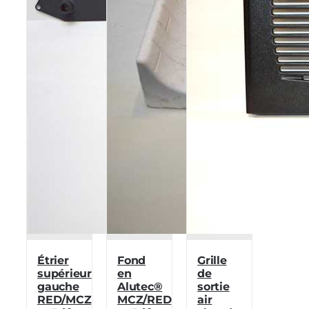
Étrier
Fond
Grille
supérieur
en
de
gauche
Alutec®
sortie
RED/MCZ
MCZ/RED
air