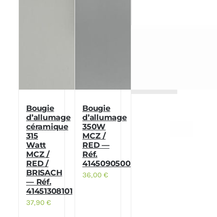
Bougie
Bougie
d’allumage
d’allumage
céramique
350W
315
MCZ /
Watt
RED —
MCZ /
Réf.
RED /
41450905000
BRISACH
36,00
€
— Réf.
41451308101
37,90
€