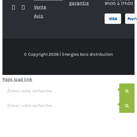
garantie
9h00 à 17h00
Vente
Avis
© Copyright 2026 | Energies bois distribution
Page load link
Recherche
de
produits
Recherche
de
produits