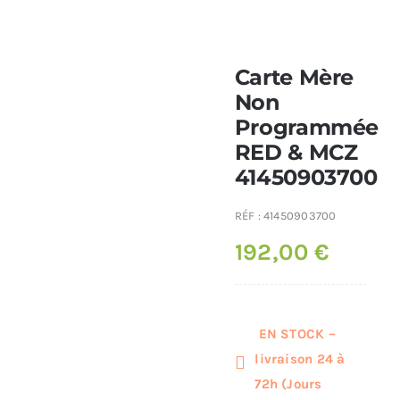
Nos promos
Poêles et chaudières
Carte Mère
Non
Programmée
Conduit de fumées
RED & MCZ
41450903700
RÉF :
41450903700
192,00
€
EN STOCK –
livraison 24 à
72h (Jours