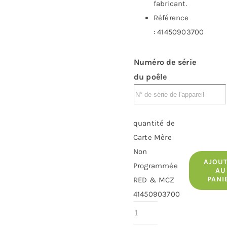
fabricant.
Référence
: 41450903700
Numéro de série
du poêle
quantité de
Carte Mère
Non
AJOU
Programmée
AU
PANI
RED & MCZ
41450903700