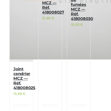
MCZ —
fumées
Réf.
MCZ —
418008027
Réf.
21,80
€
418008030
19,50
€
Joint
cendrier
MCZ —
Réf.
418008025
15,99
€