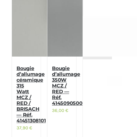
Bougie
Bougie
d’allumage
d’allumage
céramique
350W
315
MCZ /
Watt
RED —
MCZ /
Réf.
RED /
41450905000
BRISACH
36,00
€
— Réf.
41451308101
37,90
€