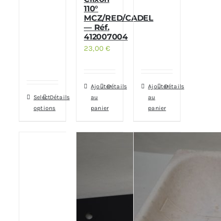
110°
MCZ/RED/CADEL
— Réf.
412007004
23,00
€
Ajouter
Détails
Ajouter
Détails
Select
Détails
au
au
options
panier
panier