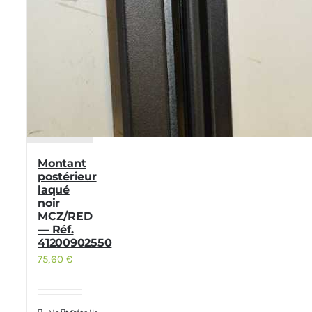
Montant
postérieur
laqué
noir
MCZ/RED
— Réf.
41200902550
75,60
€