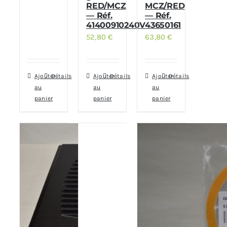
RED/MCZ
MCZ/RED
— Réf.
— Réf.
41400910240V
43650161
52,80
€
63,80
€
Ajouter
Détails
Ajouter
Détails
Ajouter
Détails
au
au
au
panier
panier
panier