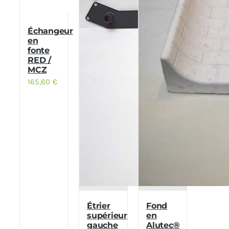
Échangeur
en
fonte
RED /
MCZ
165,60
€
Étrier
Fond
supérieur
en
gauche
Alutec®