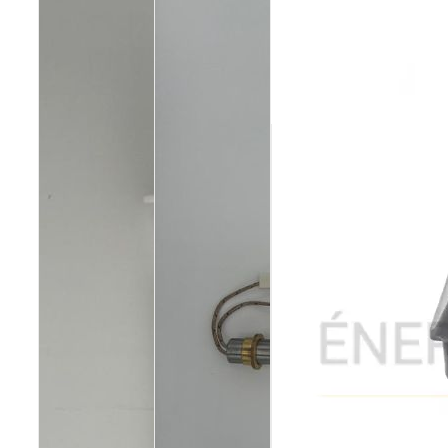
Poêles et chaudières
Conduit de fumées