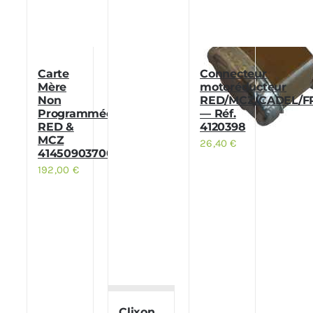
Carte
Connecteur
Mère
motoréducteur
Non
RED/MCZ/CADEL/F
Programmée
— Réf.
RED &
4120398
MCZ
26,40
€
41450903700
192,00
€
Clixon