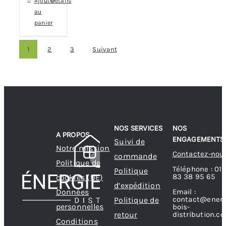
Ajouter
Détails
au
panier
1
2
3
Suivant
NOS SERVICES
NOS
A PROPOS
ENGAGEMENTS
Suivi de
Notre mission
Contactez-nou
commande
Politique de
Téléphone : 01
Politique
83 38 95 65
cookies (UE)
d’expédition
Données
Email :
contact@energ
Politique de
personnelles
bois-
retour
distribution.c
Conditions