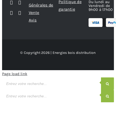
Politique de
Du lundi au
Générales de
Vendredi de
garantie
9h00 à 17h00
Vente
Avis
© Copyright 2026 | Energies bois distribution
Page load link
Recherche
de
produits
Recherche
de
produits