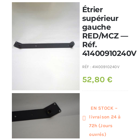
Étrier
Poêles et chaudières
supérieur
gauche
RED/MCZ —
Conduit de fumées
Réf.
41400910240V
RÉF :
41400910240V
52,80
€
EN STOCK –
livraison 24 à
72h (Jours
ouvrés)