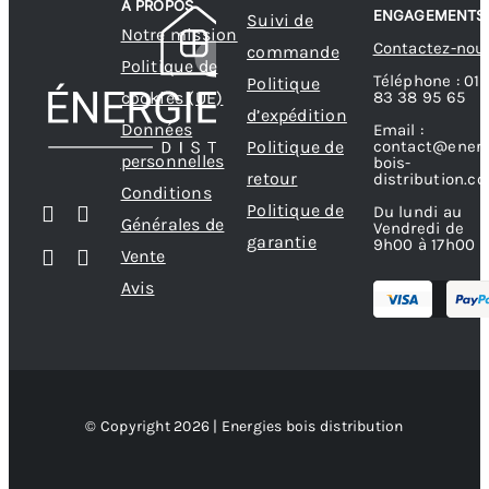
A PROPOS
ENGAGEMENTS
Suivi de
Notre mission
Contactez-nou
commande
Politique de
Téléphone : 01
Politique
83 38 95 65
cookies (UE)
d’expédition
Données
Email :
contact@energ
Politique de
personnelles
bois-
retour
distribution.c
Conditions
Politique de
Du lundi au
Générales de
Vendredi de
garantie
9h00 à 17h00
Vente
Avis
© Copyright 2026 | Energies bois distribution