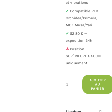
et vibrations
✓
Compatible RED
Orchidea/Primula,
MCZ Musa/Yari
✓
52,80 € —
expédition 24h
⚠
Position
SUPÉRIEURE GAUCHE
uniquement
AJOUTER
quantité
AU
PANIER
de
Étrier
supérieur
gauche
Livraison