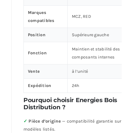
Marques
MCZ, RED
compatibles
Position
Supérieure gauche
Maintien et stabilité des
Fonction
composants internes
Vente
à l’unité
Expédition
24h
Pourquoi choisir Energies Bois
Distribution ?
✓
Pièce d’origine
— compatibilité garantie sur les
modèles listés.