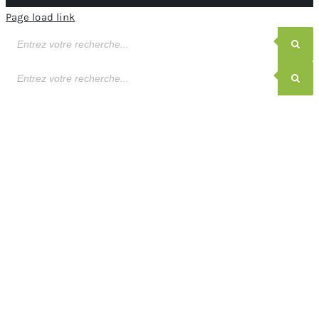
Page load link
Recherche
de
produits
Recherche
de
produits