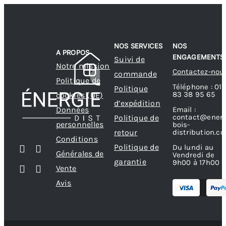
NOS SERVICES
NOS
A PROPOS
ENGAGEMENTS
Suivi de
Notre mission
Contactez-nou
commande
Politique de
Téléphone : 01
Politique
83 38 95 65
cookies (UE)
d’expédition
Données
Email :
contact@energ
Politique de
personnelles
bois-
retour
distribution.c
Conditions
Politique de
Du lundi au
Générales de
Vendredi de
garantie
9h00 à 17h00
Vente
Avis