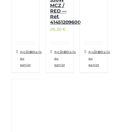
MCZ /
RED —
Réf.
41451209600
26,50
€
Ajouter
Détails
Ajouter
Détails
Ajouter
Détails
au
au
au
panier
panier
panier