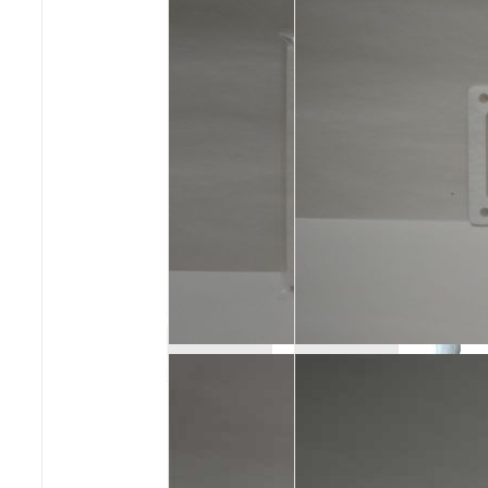
Poêles et chaudières
Conduit de fumées