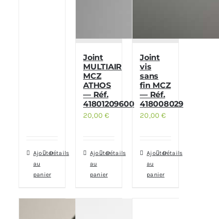
Joint
Joint
MULTIAIR
vis
MCZ
sans
ATHOS
fin MCZ
— Réf.
— Réf.
41801209600
418008029
20,00
€
20,00
€
Ajouter
Détails
Ajouter
Détails
Ajouter
Détails
au
au
au
panier
panier
panier