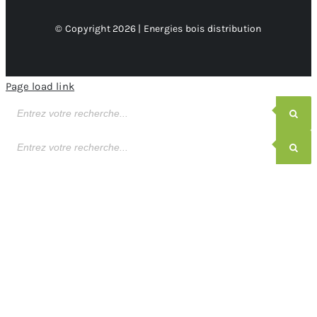
© Copyright 2026 | Energies bois distribution
Page load link
Recherche
de
produits
Recherche
de
produits