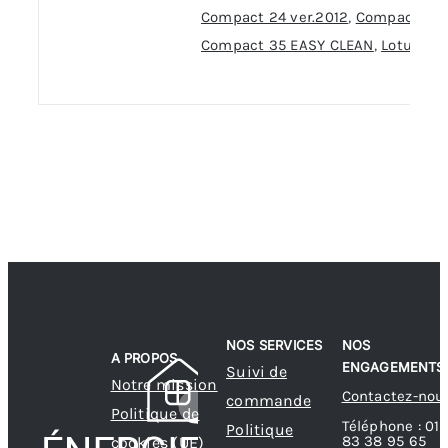
Compact 24 ver.2012
,
Compact 35
,
Compact 35 EASY CLEAN
,
Lotus
NOS SERVICES
NOS
A PROPOS
ENGAGEMENTS
Suivi de
Notre mission
Contactez-nou
commande
Politique de
Téléphone : 01
Politique
83 38 95 65
cookies (UE)