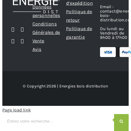
d’expédition
Données
Email :
contact@energ
Politique de
personnelles
bois-
retour
distribution.c
Conditions
Politique de
Du lundi au
Générales de
Vendredi de
garantie
9h00 à 17h00
Vente
Avis
© Copyright 2026 | Energies bois distribution
Page load link
Recherche
de
produits
Recherche