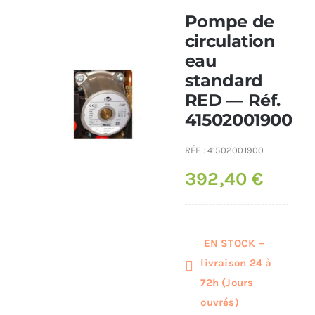
Pompe de
Poêles et chaudières
circulation
eau
standard
Conduit de fumées
RED — Réf.
41502001900
RÉF :
41502001900
392,40
€
EN STOCK –
livraison 24 à
72h (Jours
ouvrés)