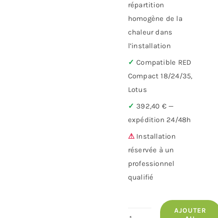
répartition
homogène de la
chaleur dans
l’installation
✓
Compatible RED
Compact 18/24/35,
Lotus
✓
392,40 € —
expédition 24/48h
⚠
Installation
réservée à un
professionnel
qualifié
AJOUTER
quantité