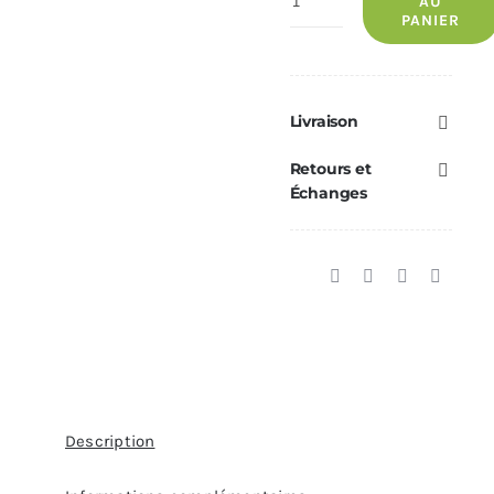
AU
PANIER
de
Pompe
de
circulation
Livraison
eau
Retours et
standard
Échanges
RED
—
Réf.
41502001900
Description