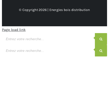
© Copyright 2026 | Energies bois distribution
Page load link
Recherche
de
produits
Recherche
de
produits