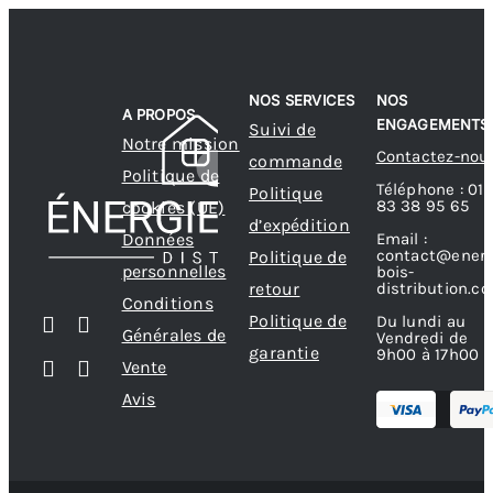
NOS SERVICES
NOS
A PROPOS
ENGAGEMENTS
Suivi de
Notre mission
Contactez-nou
commande
Politique de
Téléphone : 01
Politique
83 38 95 65
cookies (UE)
d’expédition
Données
Email :
contact@energ
Politique de
personnelles
bois-
retour
distribution.c
Conditions
Politique de
Du lundi au
Générales de
Vendredi de
garantie
9h00 à 17h00
Vente
Avis