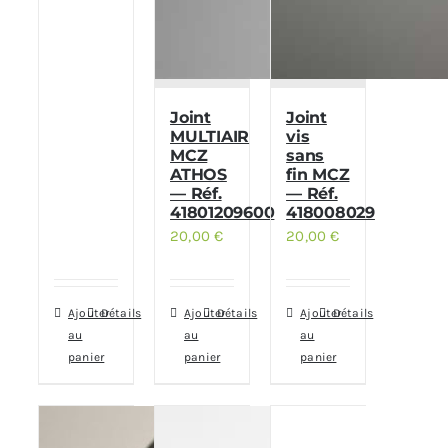
Joint
Joint
MULTIAIR
vis
MCZ
sans
ATHOS
fin MCZ
— Réf.
— Réf.
41801209600
418008029
20,00
€
20,00
€
Ajouter
Détails
Ajouter
Détails
Ajouter
Détails
au
au
au
panier
panier
panier