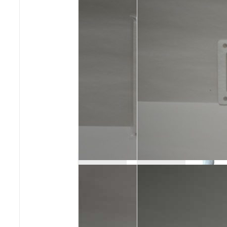
Poêles et chaudières
Conduit de fumées