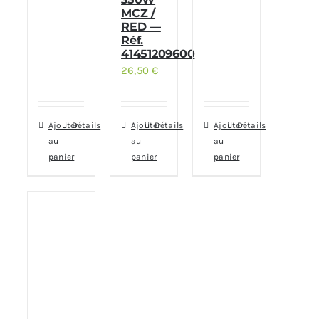
MCZ /
RED —
Réf.
41451209600
26,50
€
Ajouter
Détails
Ajouter
Détails
Ajouter
Détails
au
au
au
panier
panier
panier