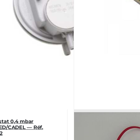
stat 0,4 mbar
D/CADEL — Réf.
2