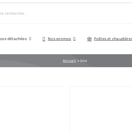
èces détachées
Nos promos
Poêles et chaudière
Accueil
»
Gea