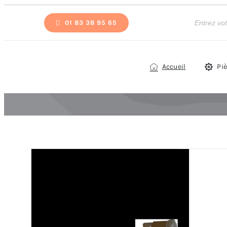
Passer
Recherche
de
01 83 38 95 65
au
produits
contenu
Accueil
Pi