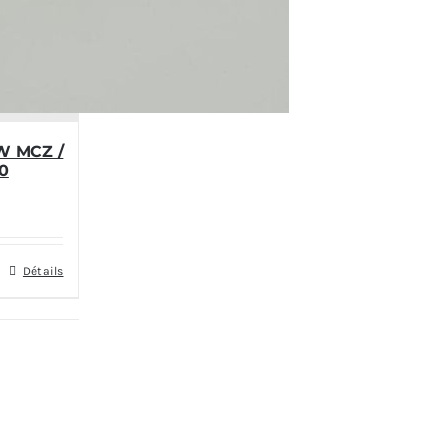
W MCZ /
0
Détails