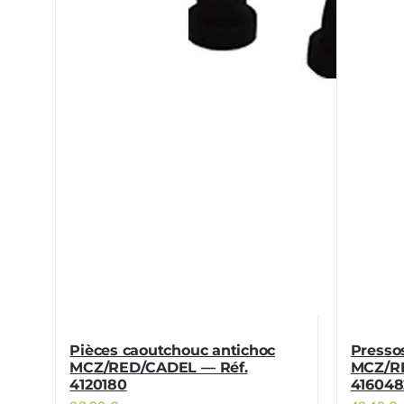
Pièces caoutchouc antichoc
Presso
MCZ/RED/CADEL — Réf.
MCZ/RE
4120180
416048