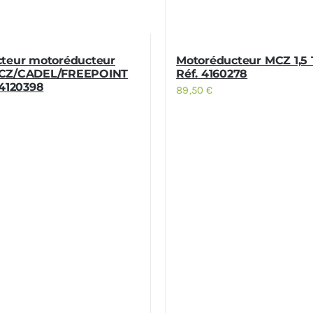
teur motoréducteur
Motoréducteur MCZ 1,5
CZ/CADEL/FREEPOINT
Réf. 4160278
 4120398
89,50
€