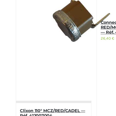
Connec
RED/M
— Réf.
26,40
€
Clixon 110° MCZ/RED/CADEL —
Réf. 412007004