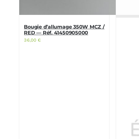
Bougie d’allumage 350W MCZ /
RED — Réf. 41450905000
36,00
€