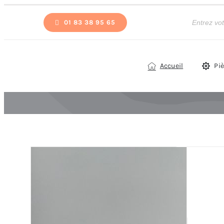
Passer
Recherche
de
01 83 38 95 65
au
produits
contenu
Accueil
Pi