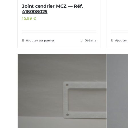
Joint cendrier MCZ — Réf.
418008025
15,99
€
Ajouter au panier
Détails
Ajouter