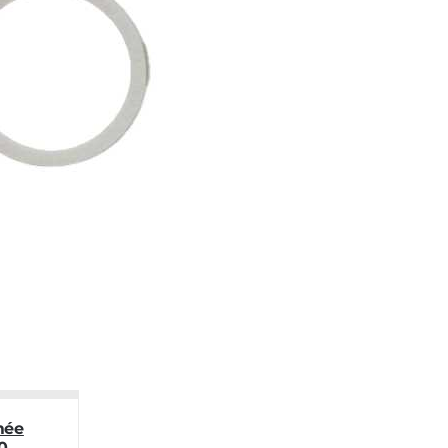
mée
0