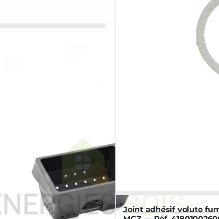
Joint adhésif volute fu
MCZ — Réf. 4180100260