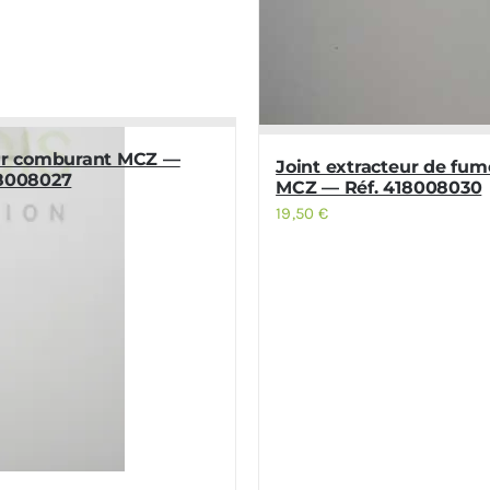
air comburant MCZ —
Joint extracteur de fu
18008027
MCZ — Réf. 418008030
19,50
€