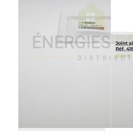
Joint 
Réf. 4
21,80
€