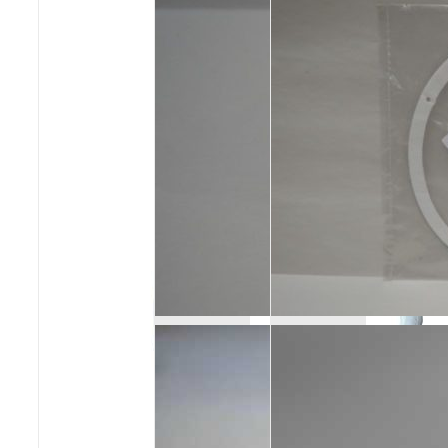
Poêles et chaudières
Conduit de fumées