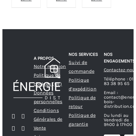
NOS SERVICES
NOS
A PROPOS
ENGAGEMENTS
Suivi de
Notre mission
Contactez-nou
commande
Politique de
Téléphone : 01
Politique
83 38 95 65
cookies (UE)
d’expédition
Données
Email :
contact@energ
Politique de
personnelles
bois-
retour
distribution.c
Conditions
Politique de
Du lundi au
Générales de
Vendredi de
garantie
9h00 à 17h00
Vente