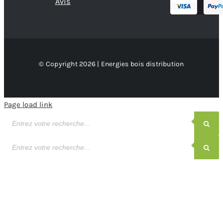
Avis
© Copyright 2026 | Energies bois distribution
Page load link
Recherche
de
produits
Recherche
de
produits