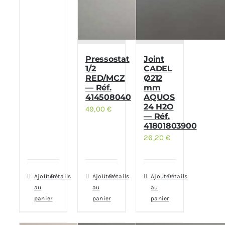
Pressostat
Joint
1/2
CADEL
RED/MCZ
Ø212
— Réf.
mm
414508040
AQUOS
24 H2O
49,00
€
— Réf.
41801803900
26,20
€
Ajouter
Détails
Ajouter
Détails
Ajouter
Détails
au
au
au
panier
panier
panier