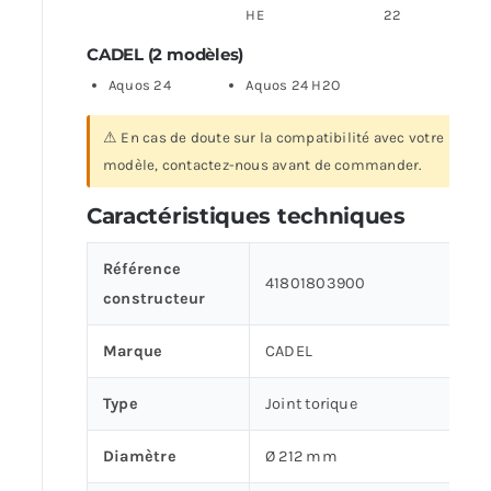
HE
22
CADEL (2 modèles)
Aquos 24
Aquos 24 H2O
⚠ En cas de doute sur la compatibilité avec votre
modèle, contactez-nous avant de commander.
Caractéristiques techniques
Référence
41801803900
constructeur
Marque
CADEL
Type
Joint torique
Diamètre
Ø 212 mm