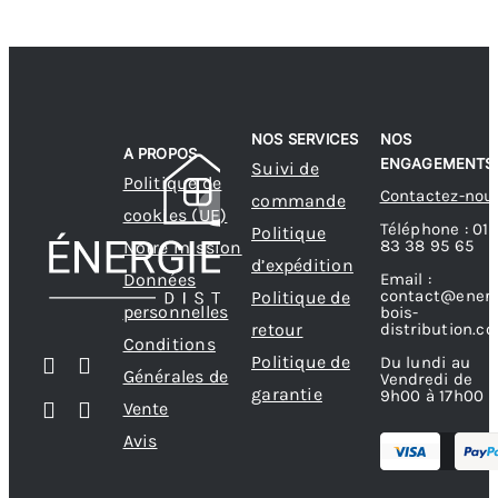
NOS SERVICES
NOS
A PROPOS
ENGAGEMENTS
Suivi de
Politique de
Contactez-nou
commande
cookies (UE)
Téléphone : 01
Politique
83 38 95 65
Notre mission
d’expédition
Données
Email :
contact@energ
Politique de
personnelles
bois-
retour
distribution.c
Conditions
Politique de
Du lundi au
Générales de
Vendredi de
garantie
9h00 à 17h00
Vente
Avis