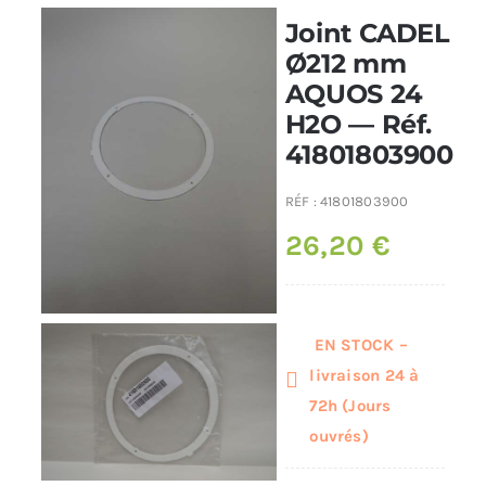
Joint CADEL
Poêles et chaudières
Ø212 mm
AQUOS 24
H2O — Réf.
Conduit de fumées
41801803900
RÉF :
41801803900
26,20
€
EN STOCK –
livraison 24 à
72h (Jours
ouvrés)