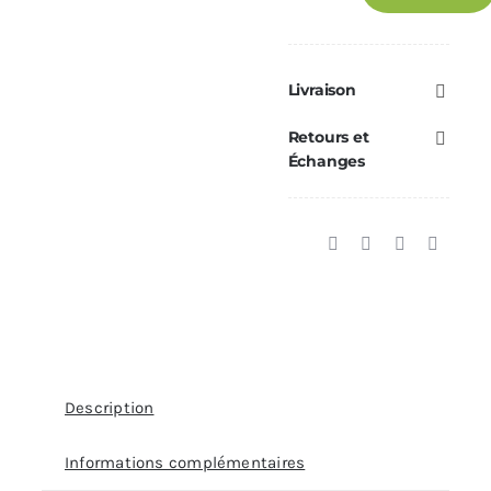
Joint
CADEL
Ø212
Livraison
mm
Retours et
AQUOS
Échanges
24
H2O
—
Réf.
41801803900
Description
Informations complémentaires