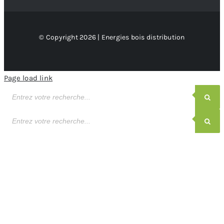
© Copyright 2026 | Energies bois distribution
Page load link
Recherche
de
produits
Recherche
de
produits