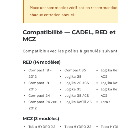
Pièce consommable : vérification recommandée à
chaque entretien annuel.
Compatibilité — CADEL, RED et
MCZ
Compatible avec les poêles à granulés suivants :
RED (14 modèles)
Compact 18 –
Compact 35
Logika Refill 25
2012
Logika 25
ACS
Compact 18 –
Logika 25 ACS
Logika Refill 35
2015
Logika 35
Logika Refill 35
Compact 24
Logika 35 ACS
ACS
Compact 24 ver.
Logika Refill 25
Lotus
2012
MCZ (3 modèles)
Toba HYDRO 22
Toba HYDRO 22
Toba HYDRO/S