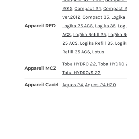
2015
,
Compact 24
,
Compact 24
ver.2012
,
Compact 35
,
Logika 25
,
Appareil RED
Logika 25 ACS
,
Logika 35
,
Logika 35
ACS
,
Logika Refill 25
,
Logika Refill
25 ACS
,
Logika Refill 35
,
Logika
Refill 35 ACS
,
Lotus
Toba HYDRO 22
,
Toba HYDRO 22 HE
Appareil MCZ
Toba HYDRO/S 22
Appareil Cadel
Aquos 24
,
Aquos 24 H2O