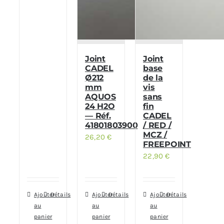
Joint
Joint
CADEL
base
Ø212
de la
mm
vis
AQUOS
sans
24 H2O
fin
— Réf.
CADEL
41801803900
/ RED /
MCZ /
26,20
€
FREEPOINT
22,90
€
Ajouter
Détails
Ajouter
Détails
Ajouter
Détails
au
au
au
panier
panier
panier