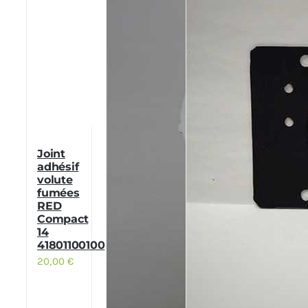
Joint
adhésif
volute
fumées
RED
Compact
14
41801100100
20,00
€