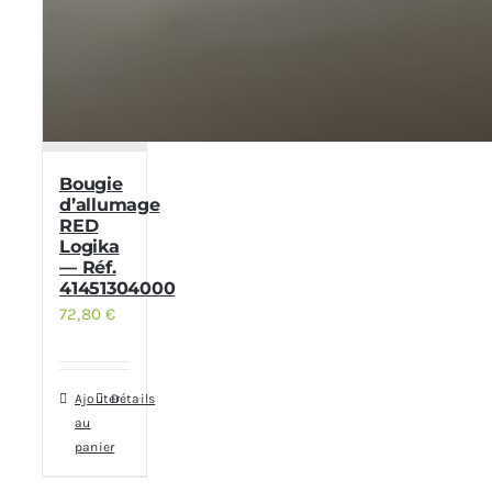
Bougie
d’allumage
RED
Logika
— Réf.
41451304000
72,80
€
Ajouter
Détails
au
panier