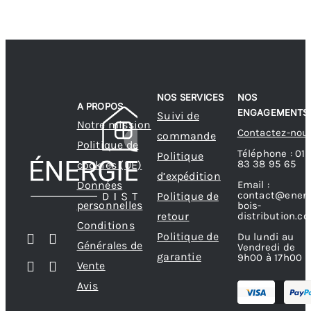
NOS SERVICES
NOS
A PROPOS
ENGAGEMENTS
Suivi de
Notre mission
Contactez-nou
commande
Politique de
Téléphone : 01
Politique
83 38 95 65
cookies (UE)
d’expédition
Données
Email :
contact@energ
Politique de
personnelles
bois-
retour
distribution.c
Conditions
Politique de
Du lundi au
Générales de
Vendredi de
garantie
9h00 à 17h00
Vente
Avis