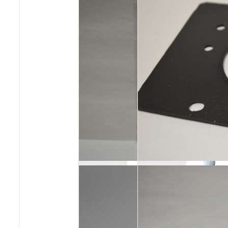
Poêles et chaudières
Conduit de fumées