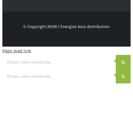
© Copyright 2026 | Energies bois distribution
Page load link
Recherche
de
produits
Recherche
de
produits