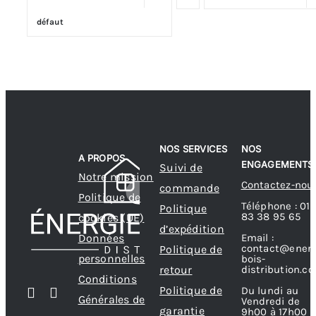
défaut
Poêles et chaudières
Conduit de fumées
NOS SERVICES
NOS
A PROPOS
ENGAGEMENTS
Suivi de
Notre mission
Contactez-nou
commande
Politique de
Téléphone : 01
Politique
83 38 95 65
cookies (UE)
d’expédition
Données
Email :
contact@energ
Politique de
personnelles
bois-
retour
distribution.c
Conditions
Politique de
Du lundi au
Générales de
Vendredi de
garantie
9h00 à 17h00