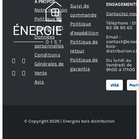
A PROPOS
ENGAGEMENTS
Suivi de
Notre mission
Contactez-nou
commande
Politique de
Téléphone : 01
Politique
83 38 95 65
cookies (UE)
d’expédition
Données
Email :
contact@energ
Politique de
personnelles
bois-
retour
distribution.c
Conditions
Politique de
Du lundi au
Générales de
Vendredi de
garantie
9h00 à 17h00
Vente
Avis
© Copyright 2026 | Energies bois distribution