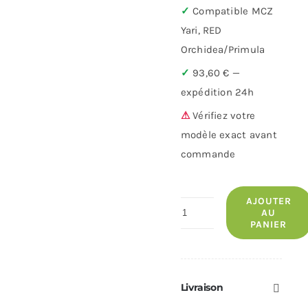
✓
Compatible MCZ
Yari, RED
Orchidea/Primula
✓
93,60 € —
expédition 24h
⚠
Vérifiez votre
modèle exact avant
commande
AJOUTER
quantité
AU
PANIER
de
Montant
antérieur
laqué
Livraison
MCZ/RED