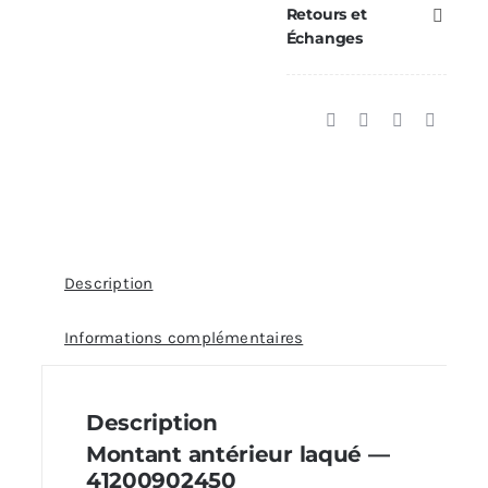
Retours et
—
Échanges
Réf.
41200902450
Description
Informations complémentaires
Description
Montant antérieur laqué —
41200902450