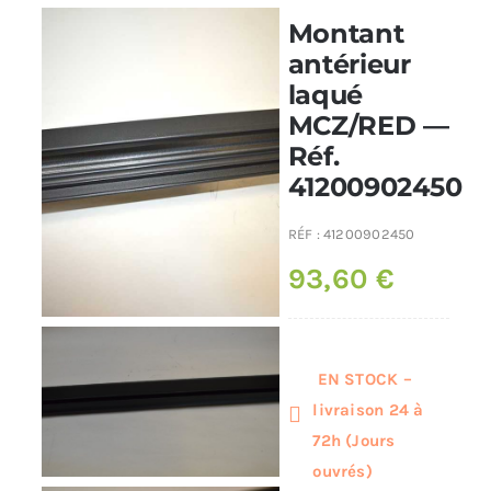
Montant
Poêles et chaudières
antérieur
laqué
MCZ/RED —
Conduit de fumées
Réf.
41200902450
RÉF :
41200902450
93,60
€
EN STOCK –
livraison 24 à
72h (Jours
ouvrés)