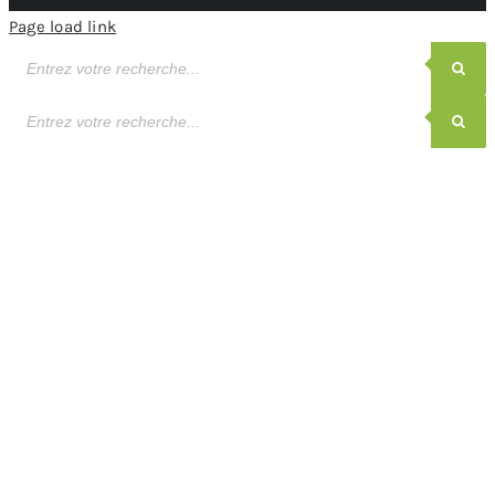
Page load link
Recherche
de
produits
Recherche
de
produits