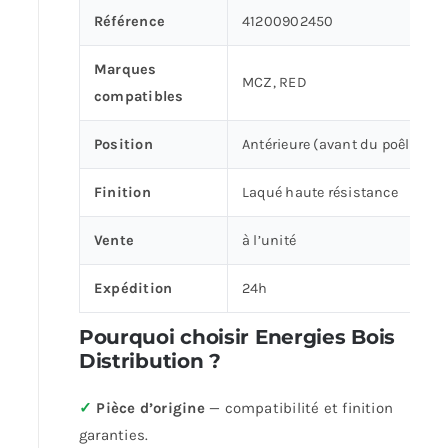
Référence
41200902450
Marques
MCZ, RED
compatibles
Position
Antérieure (avant du poêle)
Finition
Laqué haute résistance
Vente
à l’unité
Expédition
24h
Pourquoi choisir Energies Bois
Distribution ?
✓
Pièce d’origine
— compatibilité et finition
garanties.