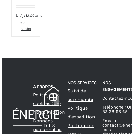
Ajouter
Détails
au
panier
NOS SERVICES
NOS
A PROPOS
ENGAGEMENTS
Suivi de
Politique de
Contactez-nou
commande
cookies (UE)
Téléphone : 01
Politique
83 38 95 65
Notre mission
d’expédition
Données
Email :
contact@energ
Politique de
personnelles
bois-