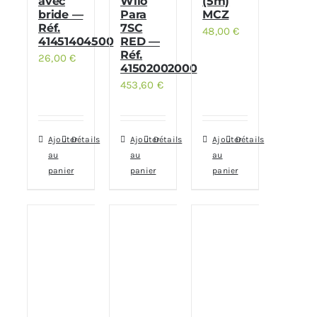
avec
Wilo
(5m)
bride —
Para
MCZ
Réf.
7SC
48,00
€
41451404500
RED —
Réf.
26,00
€
41502002000
453,60
€
Ajouter
Détails
Ajouter
Détails
Ajouter
Détails
au
au
au
panier
panier
panier