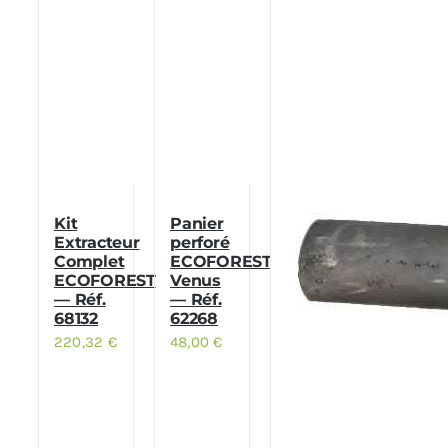
Kit
Panier
Extracteur
perforé
Complet
ECOFOREST
ECOFOREST
Venus
— Réf.
— Réf.
68132
62268
220,32
€
48,00
€