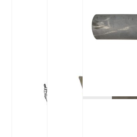
Poêles et chaudières
Conduit de fumées