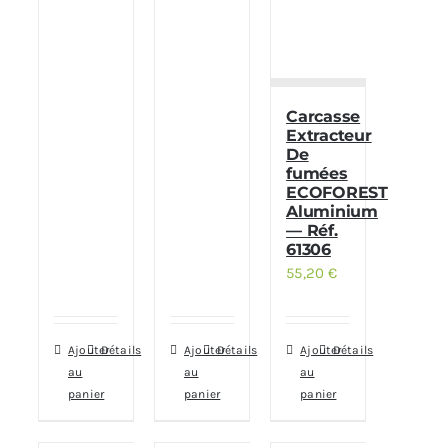
Carcasse
Extracteur
De
fumées
ECOFOREST
Aluminium
— Réf.
61306
55,20
€
Ajouter
Détails
Ajouter
Détails
Ajouter
Détails
au
au
au
panier
panier
panier