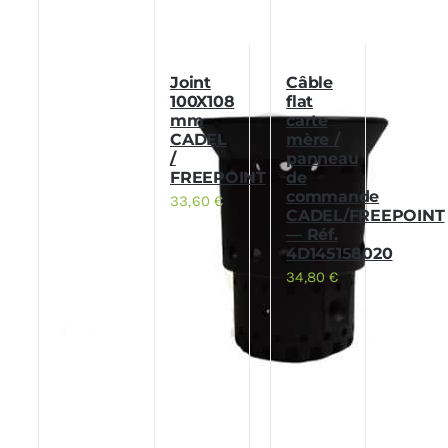
Joint
Câble
100X108
flat
mm
carte
CADEL
mère /
/
panneau
FREEPOINT
de
commande
33,60
€
CADEL/FREEPOINT
— Réf.
4D145158020
34,80
€