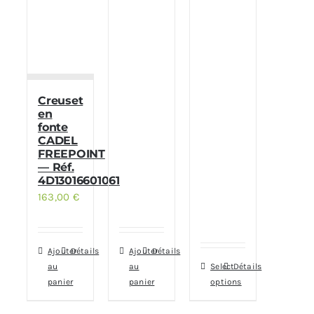
Creuset
en
fonte
CADEL
FREEPOINT
— Réf.
4D13016601061
163,00
€
Ajouter
Détails
Ajouter
Détails
au
au
Select
Détails
panier
panier
options