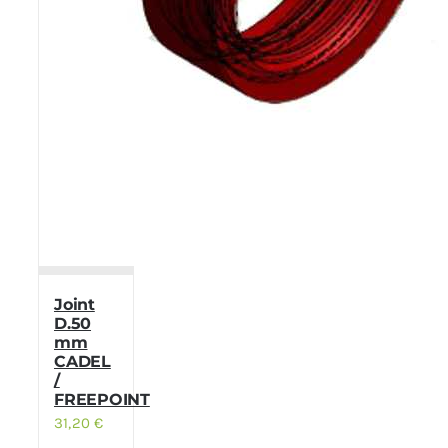
Joint
D.50
mm
CADEL
/
FREEPOINT
31,20
€