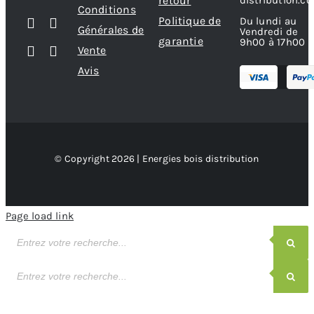
retour
distribution.c
Conditions
Politique de
Du lundi au
Générales de
Vendredi de
garantie
9h00 à 17h00
Vente
Avis
© Copyright 2026 | Energies bois distribution
Page load link
Recherche
de
produits
Recherche
de
produits