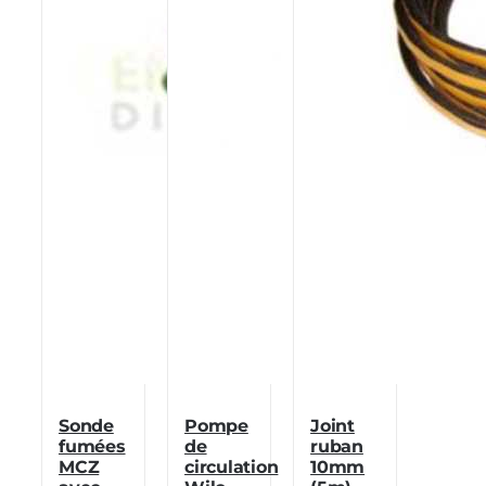
Sonde
Pompe
Joint
fumées
de
ruban
MCZ
circulation
10mm