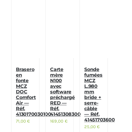
Brasero
Carte
Sonde
en
mère
fumées
fonte
N100
MCZ
MCZ
avec
L.980
DOC
software
mm
Comfort
préchargé
bride +
Air —
RED —
serre-
Réf.
Réf.
câble
4130170030100
41451308300
— Réf.
41451703600
71,00
€
169,00
€
25,00
€