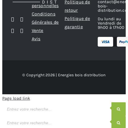
contact@energ
Politique de
personnelles
bois-
retour
distribution.c
Conditions
Politique de
Du lundi au
Générales de
Vendredi de
garantie
9h00 à 17h00
Vente
Avis
© Copyright 2026 | Energies bois distribution
Page load link
Recherche
de
produits
Recherche
de
produits