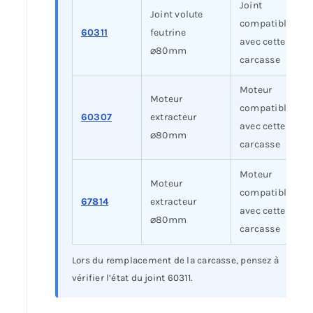
Joint
Joint volute
compatible
60311
feutrine
avec cette
⌀80mm
carcasse
Moteur
Moteur
compatible
60307
extracteur
avec cette
⌀80mm
carcasse
Moteur
Moteur
compatible
67814
extracteur
avec cette
⌀80mm
carcasse
Lors du remplacement de la carcasse, pensez à
vérifier l’état du joint 60311.