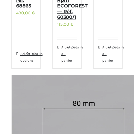
réf.
Rpm
68865
ECOFOREST
— Réf.
430,00
€
60300/1
115,00
€
Ajouter
Détails
Ajouter
Détails
Select
Détails
au
au
options
panier
panier