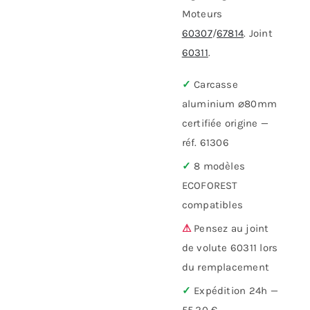
Moteurs
60307
/
67814
. Joint
60311
.
✓
Carcasse
aluminium ⌀80mm
certifiée origine —
réf. 61306
✓
8 modèles
ECOFOREST
compatibles
⚠
Pensez au joint
de volute 60311 lors
du remplacement
✓
Expédition 24h —