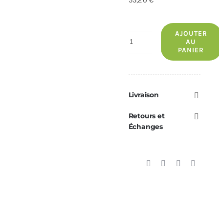
55,20 €
AJOUTER
quantité
AU
PANIER
de
Carcasse
Extracteur
De
Livraison
fumées
Retours et
ECOFOREST
Échanges
Aluminium
—
Réf.
61306