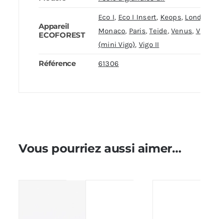
Eco I
,
Eco I Insert
,
Keops
,
London
,
Appareil
Monaco
,
Paris
,
Teide
,
Venus
,
Vigo I
ECOFOREST
(mini Vigo)
,
Vigo II
Référence
61306
Vous pourriez aussi aimer…