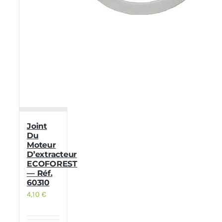
Joint
Du
Moteur
D’extracteur
ECOFOREST
— Réf.
60310
4,10
€