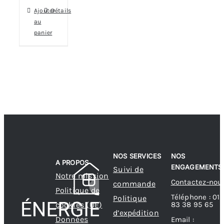
Ajouter
Détails
au
panier
NOS SERVICES
NOS
A PROPOS
ENGAGEMENTS
Suivi de
Notre mission
Contactez-nou
commande
Politique de
Téléphone : 01
Politique
83 38 95 65
cookies (UE)
d’expédition
Données
Email :