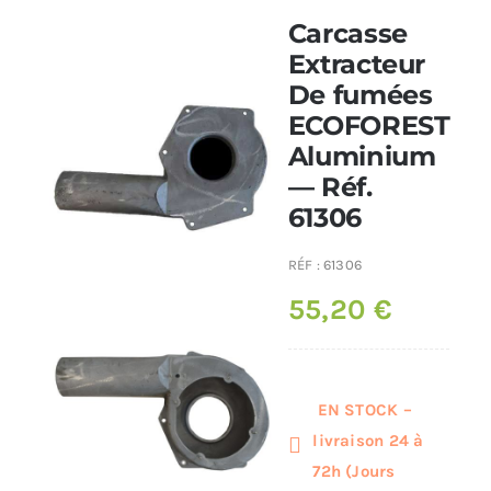
Carcasse
Poêles et chaudières
Extracteur
De fumées
ECOFOREST
Conduit de fumées
Aluminium
— Réf.
61306
RÉF :
61306
55,20
€
EN STOCK –
livraison 24 à
72h (Jours