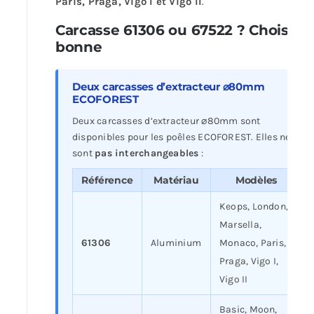
Paris, Praga, Vigo I et Vigo II
.
Carcasse 61306 ou 67522 ? Choisir l
bonne
Deux carcasses d’extracteur ⌀80mm
ECOFOREST
Deux carcasses d’extracteur ⌀80mm sont
disponibles pour les poêles ECOFOREST. Elles ne
sont
pas interchangeables
:
Référence
Matériau
Modèles
Keops, London,
Marsella,
61306
Aluminium
Monaco, Paris,
Praga, Vigo I,
Vigo II
Basic, Moon,