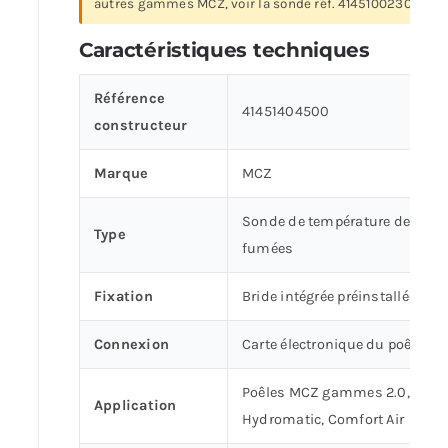
autres gammes MCZ, voir la sonde réf. 41451002300.
Caractéristiques techniques
Référence
41451404500
constructeur
Marque
MCZ
Sonde de température des
Type
fumées
Fixation
Bride intégrée préinstallée
Connexion
Carte électronique du poêle
Poêles MCZ gammes 2.0,
Application
Hydromatic, Comfort Air