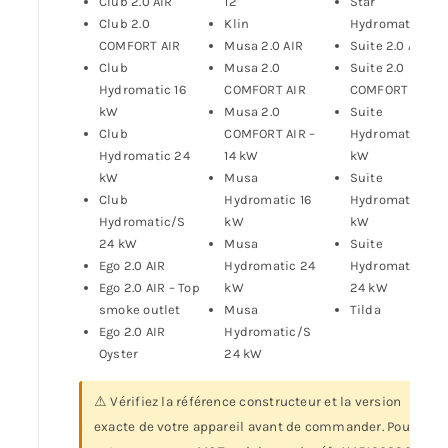
Club 2.0 AIR
12
Star
Club 2.0
Klin
Hydromatic 12
COMFORT AIR
Musa 2.0 AIR
Suite 2.0 AIR
Club
Musa 2.0
Suite 2.0
Hydromatic 16
COMFORT AIR
COMFORT AIR
kW
Musa 2.0
Suite
Club
COMFORT AIR –
Hydromatic 16
Hydromatic 24
14 kW
kW
kW
Musa
Suite
Club
Hydromatic 16
Hydromatic 24
Hydromatic/S
kW
kW
24 kW
Musa
Suite
Ego 2.0 AIR
Hydromatic 24
Hydromatic/S
Ego 2.0 AIR – Top
kW
24 kW
smoke outlet
Musa
Tilda
Ego 2.0 AIR
Hydromatic/S
Oyster
24 kW
⚠ Vérifiez la référence constructeur et la version
exacte de votre appareil avant de commander. Pour les