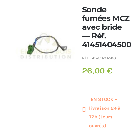
Sonde
Poêles et chaudières
fumées MCZ
avec bride
— Réf.
Conduit de fumées
41451404500
RÉF :
41451404500
26,00
€
EN STOCK –
livraison 24 à
72h (Jours
ouvrés)