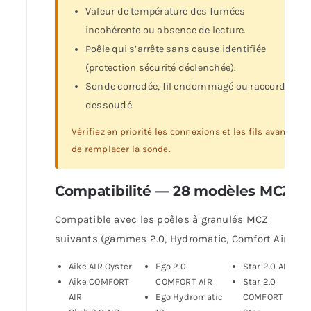
Valeur de température des fumées
incohérente ou absence de lecture.
Poêle qui s’arrête sans cause identifiée
(protection sécurité déclenchée).
Sonde corrodée, fil endommagé ou raccord
dessoudé.
Vérifiez en priorité les connexions et les fils avant
de remplacer la sonde.
Compatibilité — 28 modèles MCZ
Compatible avec les poêles à granulés MCZ
suivants (gammes 2.0, Hydromatic, Comfort Air) :
Aike AIR Oyster
Ego 2.0
Star 2.0 AIR
Aike COMFORT
COMFORT AIR
Star 2.0
AIR
Ego Hydromatic
COMFORT AIR