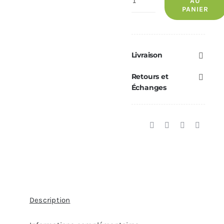
AU
PANIER
de
Sonde
fumées
MCZ
Livraison
avec
Retours et
bride
Échanges
—
Réf.
41451404500
Description