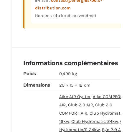
E-mail :
contact@energies-bois-
distribution.com
Horaires : du lundi au vendredi
Informations complémentaires
Poids
0,499 kg
Dimensions
20 × 15 × 12 cm
Aike AIR Oyster
,
Aike COMPFORT
AIR
,
Club 2.0 AIR
,
Club 2.0
COMFORT AIR
,
Club Hydromatic
16kw
,
Club Hydromatic 24kw
,
Club
Hydromatic/S 24kw
,
Ego 2.0 AIR
,