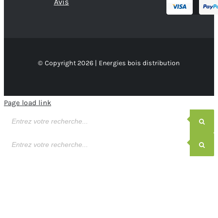
Avis
© Copyright 2026 | Energies bois distribution
Page load link
Recherche
de
produits
Recherche
de
produits