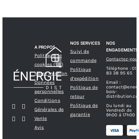
NOS SERVICES
NOS
A PROPOS
ENGAGEMENTS
Suivi de
Politique de
Contactez-nou
commande
cookies (UE)
Téléphone : 01
Politique
83 38 95 65
Notre mission
d’expédition
Données
Email :
contact@energ
Politique de
personnelles
bois-
retour
distribution.c
Conditions
Politique de
Du lundi au
Générales de
Vendredi de
garantie
9h00 à 17h00
Vente
Avis