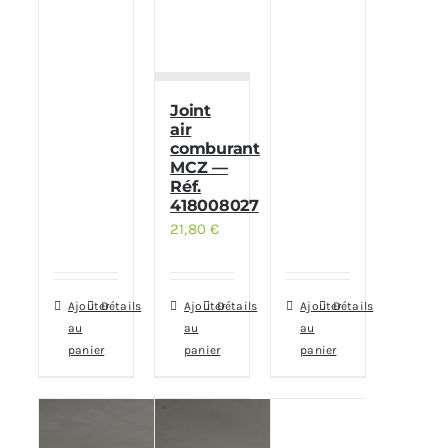
Joint
air
comburant
MCZ —
Réf.
418008027
21,80
€
Ajouter
Détails
Ajouter
Détails
Ajouter
Détails
au
au
au
panier
panier
panier