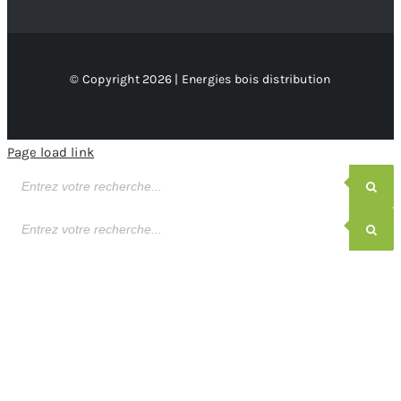
© Copyright 2026 | Energies bois distribution
Page load link
Recherche
de
produits
Recherche
de
produits