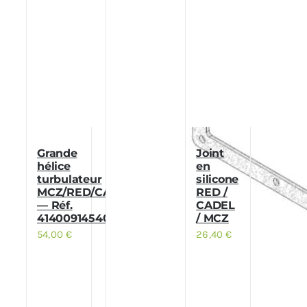
Grande
Joint
hélice
en
turbulateur
silicone
MCZ/RED/CADEL
RED /
— Réf.
CADEL
41400914540
/ MCZ
54,00
€
26,40
€