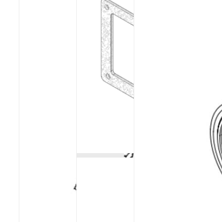
Poêles et chaudières
Conduit de fumées