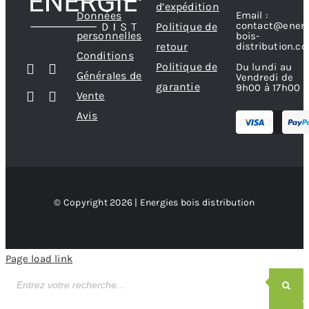
d’expédition
Données
Email :
contact@energ
Politique de
personnelles
bois-
retour
distribution.c
Conditions
Politique de
Du lundi au
Générales de
Vendredi de
garantie
9h00 à 17h00
Vente
Avis
© Copyright 2026 | Energies bois distribution
Page load link
Recherche
de
produits
Recherche