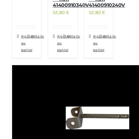
41400910340V
41400910240V
52,80
€
52,80
€
Ajouter
Détails
Ajouter
Détails
Ajouter
Détails
au
au
au
panier
panier
panier