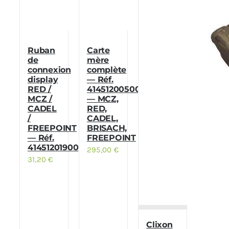
Ruban
Carte
de
mère
connexion
complète
display
— Réf.
RED /
41451200500
MCZ /
— MCZ,
CADEL
RED,
/
CADEL,
FREEPOINT
BRISACH,
— Réf.
FREEPOINT
41451201900
295,00
€
31,20
€
Clixon