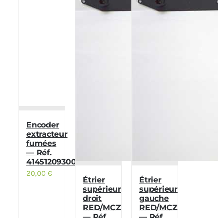
Encoder
extracteur
fumées
— Réf.
41451209300
20,00
€
Étrier
Étrier
supérieur
supérieur
droit
gauche
RED/MCZ
RED/MCZ
— Réf.
— Réf.