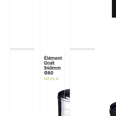
Élément
Droit
940mm
Ø80
147,23
€