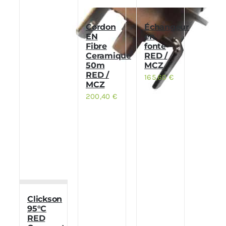
Cordon
Échangeur
EN
en
Fibre
fonte
Ceramique
RED /
50m
MCZ
RED /
165,60
€
MCZ
200,40
€
Clickson
95°C
RED