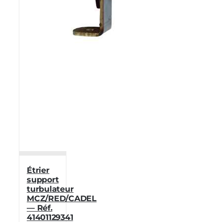
Étrier
support
turbulateur
MCZ/RED/CADEL
— Réf.
41401129341