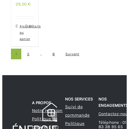
29,50
€
Ajouter
Détails
au
panier
1
2
…
8
Suivant
NOS SERVICES
NOS
A PROPOS
ENGAGEMENTS
Suivi de
Notre mission
Contactez-nou
commande
Politique de
Téléphone : 01
Politique
83 38 95 65
cookies (UE)