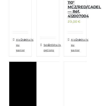
110°
MCZ/RED/CADEL
— Réf.
412007004
23,00
€
Ajouter
Détails
Ajouter
Détails
au
Select
Détails
au
panier
options
panier