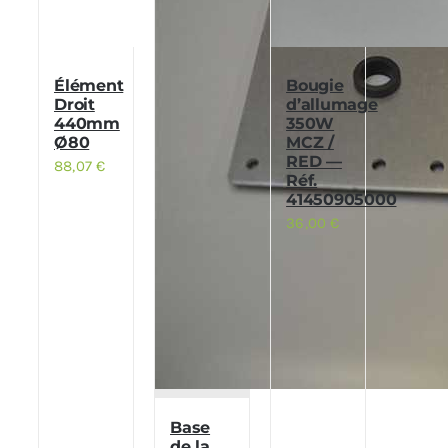
Élément
Bougie
Droit
d’allumage
440mm
350W
Ø80
MCZ /
RED —
88,07
€
Réf.
41450905000
36,00
€
Base
de la