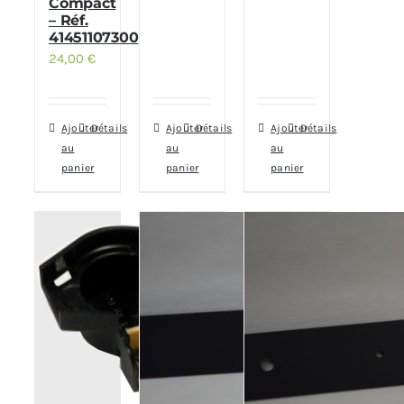
Compact
– Réf.
41451107300
24,00
€
Ajouter
Détails
Ajouter
Détails
Ajouter
Détails
au
au
au
panier
panier
panier