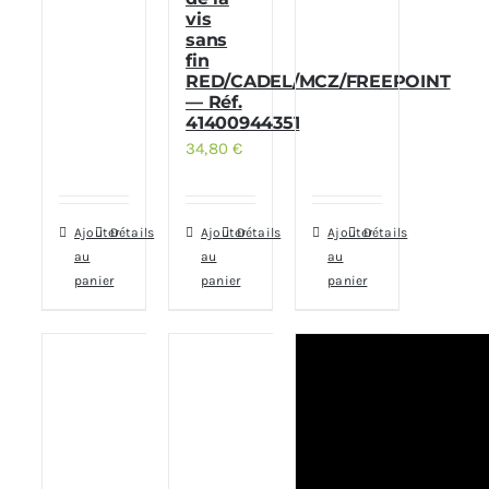
vis
sans
fin
RED/CADEL/MCZ/FREEPOINT
— Réf.
41400944351
34,80
€
Ajouter
Détails
Ajouter
Détails
Ajouter
Détails
au
au
au
panier
panier
panier