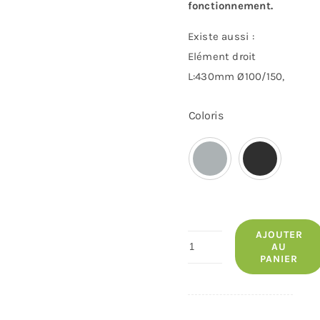
fonctionnement.
Existe aussi :
Elément droit
L:430mm Ø100/150,
Coloris
AJOUTER
quantité
AU
PANIER
de
Élément
Droit