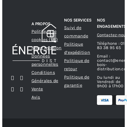
être
choisies
sur
NOS SERVICES
NOS
A PROPOS
la
ENGAGEMENTS
Suivi de
Politique de
page
Contactez-nou
commande
cookies (UE)
du
Téléphone : 01
Politique
83 38 95 65
Notre mission
produit
d’expédition
Données
Email :
contact@energ
Politique de
personnelles
bois-
retour
distribution.c
Conditions
Politique de
Du lundi au
Générales de
Vendredi de
garantie
9h00 à 17h00
Vente
Avis