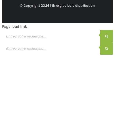
© Copyright 2026 | Energies bois distribution
Page load link
Recherche
de
produits
Recherche
de
produits