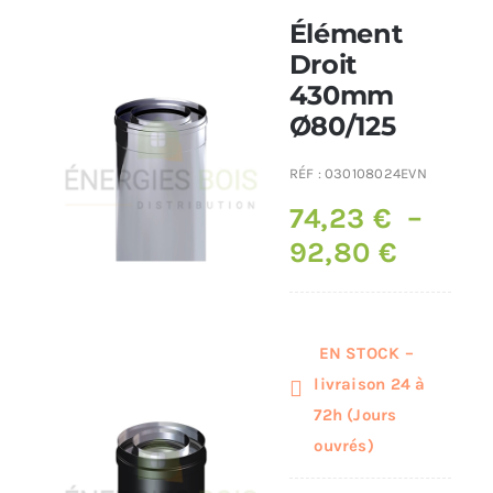
Élément
Poêles et chaudières
Droit
430mm
Ø80/125
Conduit de fumées
RÉF :
030108024EVN
74,23
€
–
92,80
€
Plage
de
prix :
74,23 
EN STOCK –
à
livraison 24 à
72h (Jours
92,80 
ouvrés)