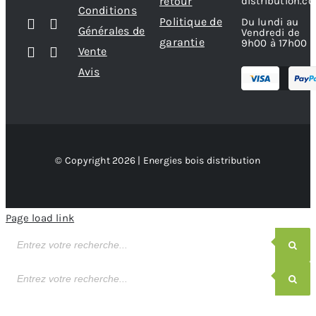
retour
distribution.c
Conditions
Politique de
Du lundi au
Générales de
Vendredi de
garantie
9h00 à 17h00
Vente
Avis
© Copyright 2026 | Energies bois distribution
Page load link
Recherche
de
produits
Recherche
de
produits