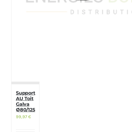
Support
AU Toit
Galva
Ø80/125
99,97
€