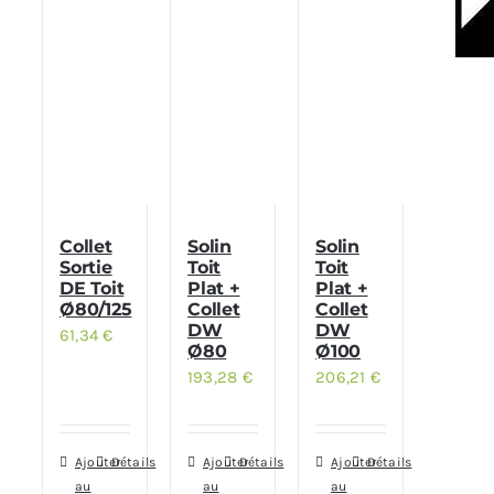
Collet
Solin
Solin
Sortie
Toit
Toit
DE Toit
Plat +
Plat +
Ø80/125
Collet
Collet
DW
DW
61,34
€
Ø80
Ø100
193,28
€
206,21
€
Ajouter
Détails
Ajouter
Détails
Ajouter
Détails
au
au
au