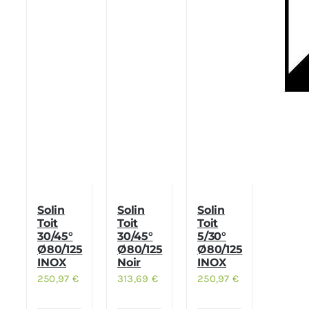
Solin
Solin
Solin
Toit
Toit
Toit
30/45°
30/45°
5/30°
Ø80/125
Ø80/125
Ø80/125
INOX
Noir
INOX
250,97
€
313,69
€
250,97
€