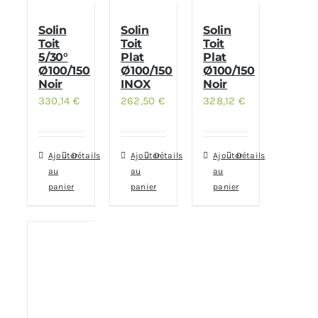
Solin
Solin
Solin
Toit
Toit
Toit
5/30°
Plat
Plat
Ø100/150
Ø100/150
Ø100/150
Noir
INOX
Noir
330,14
€
262,50
€
328,12
€
Ajouter
Détails
Ajouter
Détails
Ajouter
Détails
au
au
au
panier
panier
panier