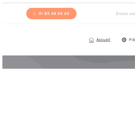
Passer
Recherche
de
01 83 38 95 65
au
produits
contenu
Accueil
Pi