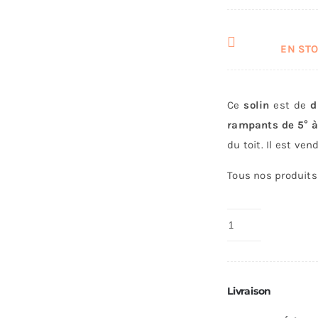
EN STOC
Ce
solin
est de
d
rampants de 5° à
du toit. Il est ven
Tous nos produits 
quantité
de
Solin
Toit
Livraison
5/30°