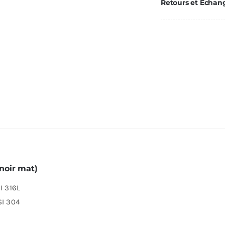
Ø80/125
Retours et Échan
Noir
 noir mat)
I 316L
SI 304