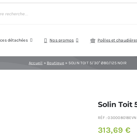
èces détachées
Nos promos
Poêles et chaudière
Accueil
»
Boutique
»
SOLIN TOIT 5/30° Ø80/125 NOIR
Solin Toit
RÉF :
030008018EVN
313,69
€