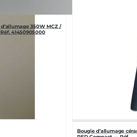
 d’allumage 350W MCZ /
Réf. 41450905000
Bougie d’allumage cér
RED Compact — Réf.