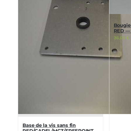
Bougie
RED — 
36,00
€
Base de la vis sans fin
RED/CADEL/MCZ/FREEPOINT