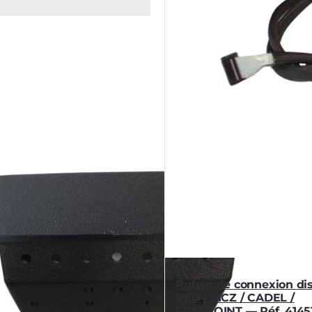
Ruban de connexion di
RED / MCZ / CADEL /
FREEPOINT — Réf. 4145