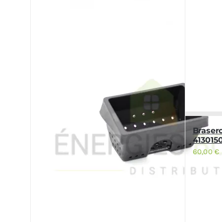
Braser
413015
60,00
€