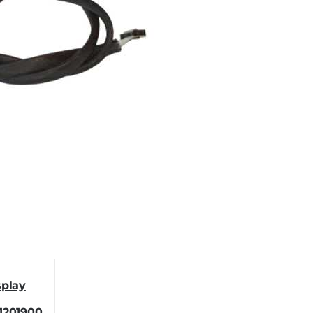
splay
1201900