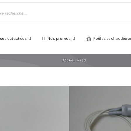
èces détachées
Nos promos
Poêles et chaudière
Accueil
»
red