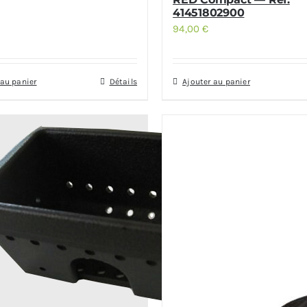
41451802900
94,00
€
 au panier
Détails
Ajouter au panier