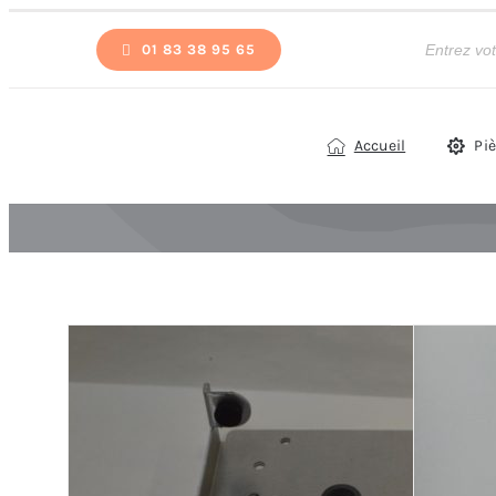
Passer
Recherche
de
01 83 38 95 65
au
produits
contenu
Accueil
Pi