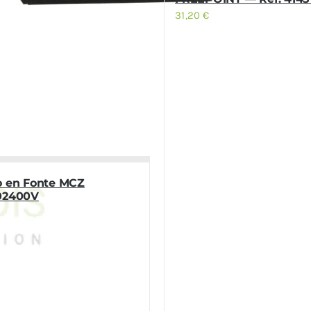
31,20
€
o en Fonte MCZ
02400V