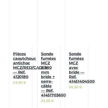
Pièces
Sonde
Sonde
caoutchouc
fumées
fumées
antichoc
MCZ
MCZ
MCZ/RED/CADEL
L.980
avec
— Réf.
mm
bride —
4120180
bride +
Réf.
serre-
41451404500
23,90
€
câble
26,00
€
— Réf.
41451703600
25,00
€