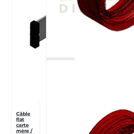
Câble
flat
carte
mère /