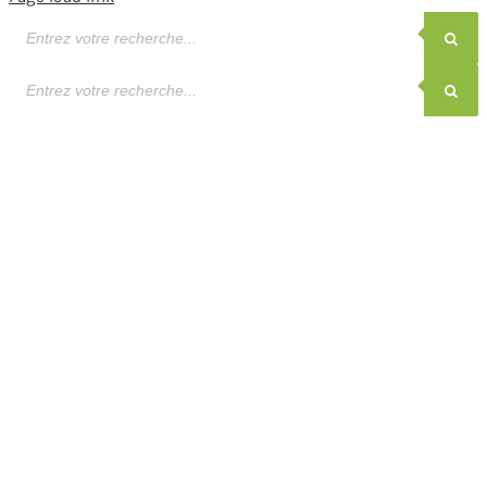
Recherche
de
produits
Recherche
de
produits