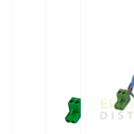
Poêles et chaudières
Conduit de fumées