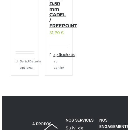
D.50
mm
CADEL
/
FREEPOINT
31,20
€
Ajouter
Détails
Select
Détails
au
options
panier
NOS SERVICES
NOS
A PROPOS
ENGAGEMENTS
Suivi de