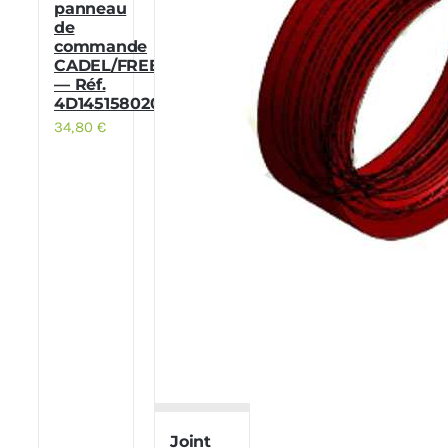
panneau
de
commande
CADEL/FREEPOINT
— Réf.
4D145158020
34,80
€
Joint