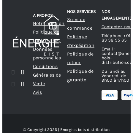
NOS SERVICES
NOS
A PROPOS
ENGAGEMENTS
Suivi de
Notre mission
Contactez-nou
commande
Politique de
Téléphone : 01
Politique
83 38 95 65
cookies (UE)
d’expédition
Données
Email :
contact@energ
Politique de
personnelles
bois-
retour
distribution.c
Conditions
Politique de
Du lundi au
Générales de
Vendredi de
garantie
9h00 à 17h00
Vente
Avis
© Copyright 2026 | Energies bois distribution