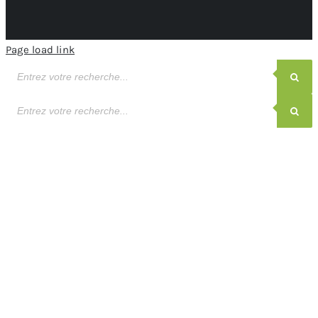
Page load link
Recherche
de
produits
Recherche
de
produits