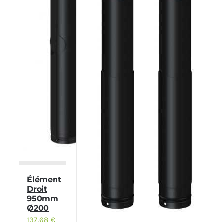
Élément
Droit
950mm
Ø200
137,68
€