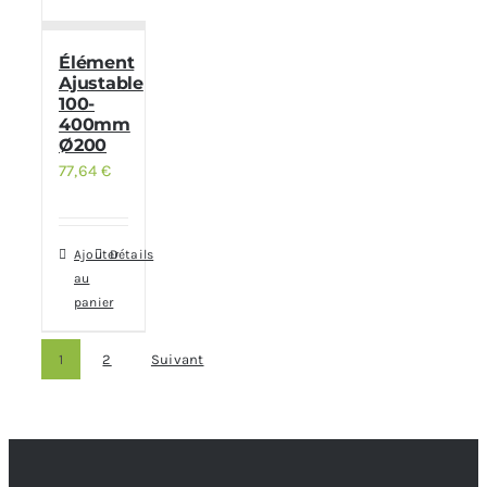
Élément
Ajustable
100-
400mm
Ø200
77,64
€
Ajouter
Détails
au
panier
1
2
Suivant