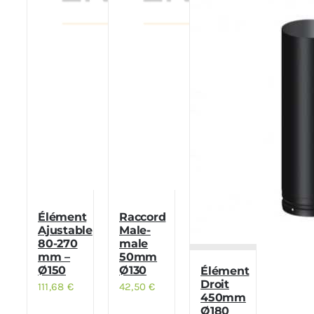
Élément
Raccord
Ajustable
Male-
80-270
male
mm –
50mm
Ø150
Ø130
Élément
Droit
111,68
€
42,50
€
450mm
Ø180