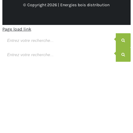
© Copyright 2026 | Energies bois distribution
Page load link
Recherche
de
produits
Recherche
de
produits