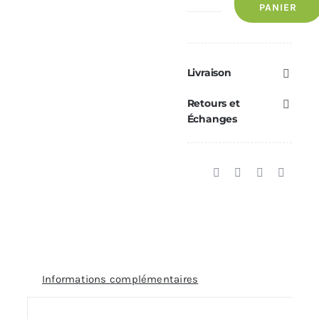
PANIER
de
Élément
Droit
200mm
Livraison
Ø180
Retours et
Échanges
Informations complémentaires