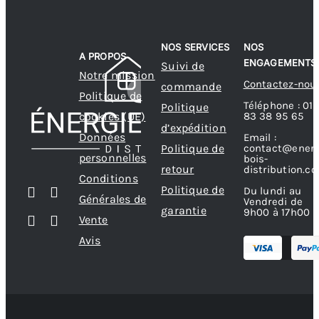
NOS SERVICES
NOS
A PROPOS
ENGAGEMENTS
Suivi de
Notre mission
Contactez-nou
commande
Politique de
Téléphone : 01
Politique
83 38 95 65
cookies (UE)
d’expédition
Données
Email :
contact@energ
Politique de
personnelles
bois-
retour
distribution.c
Conditions
Politique de
Du lundi au
Générales de
Vendredi de
garantie
9h00 à 17h00
Vente
Avis