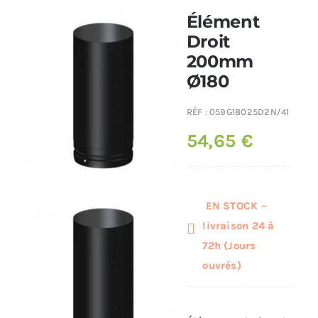
Élément
Poêles et chaudières
Droit
200mm
Ø180
Conduit de fumées
RÉF :
059G18025D2N/41
54,65
€
EN STOCK –
livraison 24 à
72h (Jours
ouvrés)