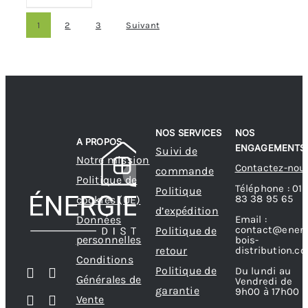
1
2
3
Suivant
NOS SERVICES
NOS
A PROPOS
ENGAGEMENTS
Suivi de
Notre mission
Contactez-nou
commande
Politique de
Téléphone : 01
Politique
83 38 95 65
cookies (UE)
d’expédition
Données
Email :
contact@energ
Politique de
personnelles
bois-
retour
distribution.c
Conditions
Politique de
Du lundi au
Générales de
Vendredi de
garantie
9h00 à 17h00
Vente