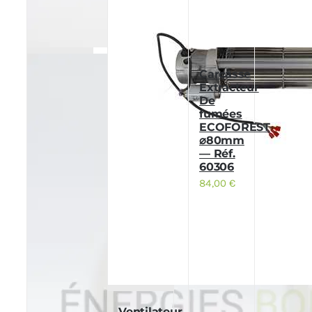
Carcasse
Extracteur
De
fumées
ECOFOREST
⌀80mm
— Réf.
60306
84,00
€
Ventilateur