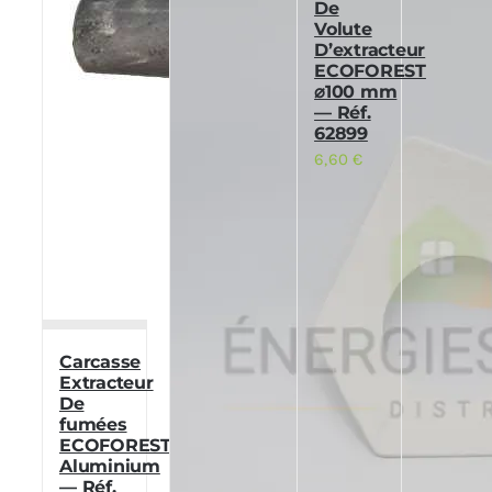
De
Volute
D’extracteur
ECOFOREST
⌀100 mm
— Réf.
62899
6,60
€
Carcasse
Extracteur
De
fumées
ECOFOREST
Aluminium
— Réf.