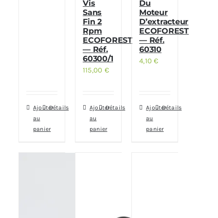
Vis
Du
Sans
Moteur
Fin 2
D’extracteur
Rpm
ECOFOREST
ECOFOREST
— Réf.
— Réf.
60310
60300/1
4,10
€
115,00
€
Ajouter
Détails
Ajouter
Détails
Ajouter
Détails
au
au
au
panier
panier
panier