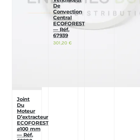
De
Convection
Central
ECOFOREST
— Réf.
67939
301,20
€
Joint
Du
Moteur
D’extracteur
ECOFOREST
⌀100 mm
— Réf.