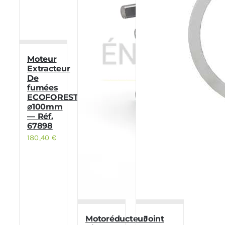
Moteur
Extracteur
De
fumées
ECOFOREST
⌀100mm
— Réf.
67898
180,40
€
Motoréducteur
Joint