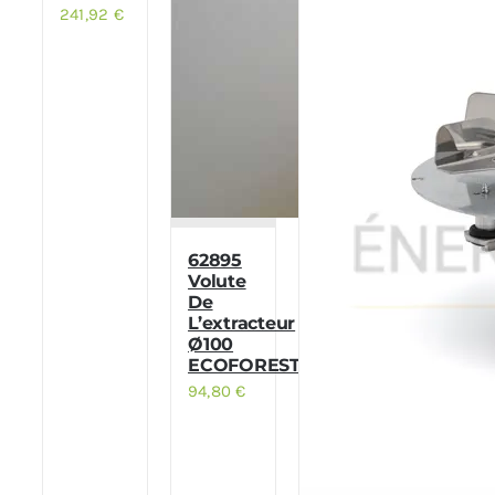
241,92
€
62895
Volute
De
L’extracteur
Ø100
ECOFOREST
94,80
€