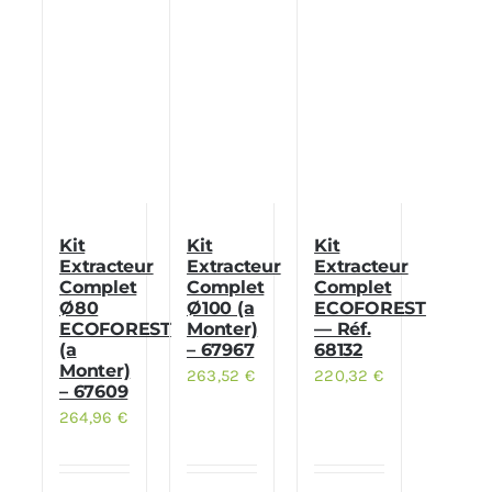
Kit
Kit
Kit
Extracteur
Extracteur
Extracteur
Complet
Complet
Complet
Ø80
Ø100 (a
ECOFOREST
ECOFOREST
Monter)
— Réf.
(a
– 67967
68132
Monter)
263,52
€
220,32
€
– 67609
264,96
€