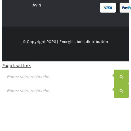
Avis
© Copyright 2026 | Energies bois distribution
Page load link
Recherche
de
produits
Recherche
de
produits