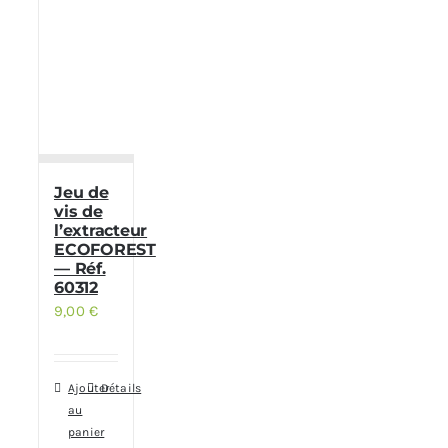
Jeu de
vis de
l’extracteur
ECOFOREST
— Réf.
60312
9,00
€
Ajouter
Détails
au
panier