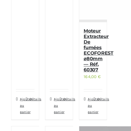
Moteur
Extracteur
De
fumées
ECOFOREST
⌀80mm
— Réf.
60307
164,00
€
Ajouter
Détails
Ajouter
Détails
Ajouter
Détails
au
au
au
panier
panier
panier