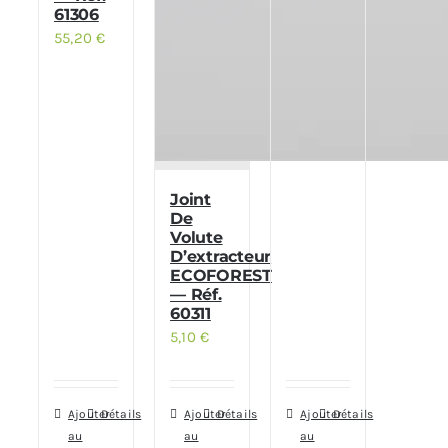
61306
55,20
€
Joint
De
Volute
D’extracteur
ECOFOREST
— Réf.
60311
5,10
€
Ajouter
Détails
Ajouter
Détails
Ajouter
Détails
au
au
au