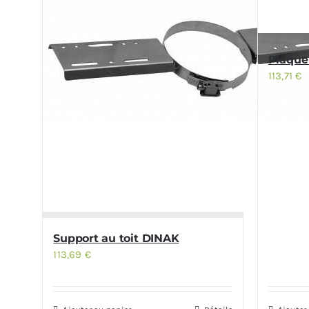
Plaque 
113,71
€
Support au toit DINAK
113,69
€