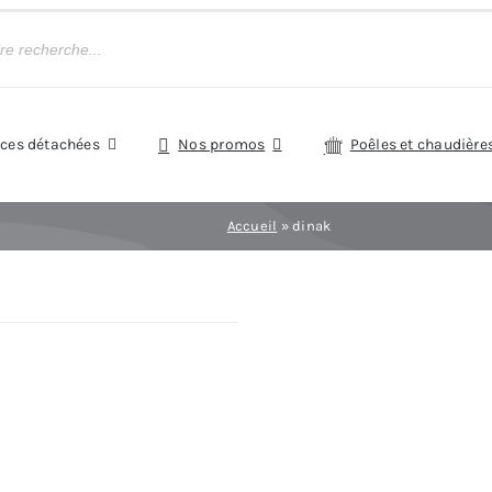
èces détachées
Nos promos
Poêles et chaudière
Accueil
»
dinak