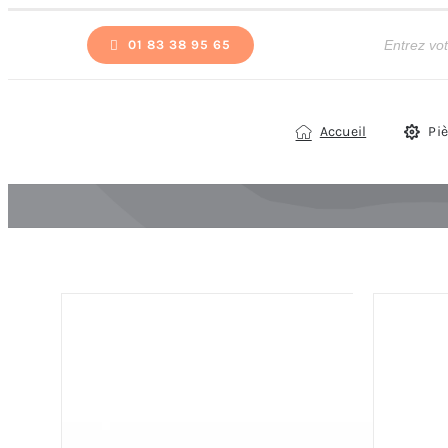
Passer
Recherche
de
01 83 38 95 65
au
produits
contenu
Accueil
Pi