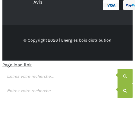
Avis
© Copyright 2026 | Energies bois distribution
Page load link
Recherche
de
produits
Recherche
de
produits