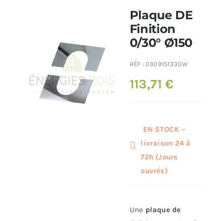
Plaque DE
Poêles et chaudières
Finition
0/30° Ø150
Conduit de fumées
RÉF :
030915133DW
113,71
€
EN STOCK –
livraison 24 à
72h (Jours
ouvrés)
Une
plaque de