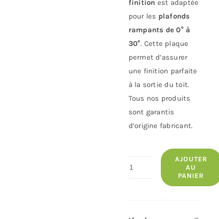
finition
est adaptée
pour les
plafonds
rampants de 0° à
30°
. Cette plaque
permet d’assurer
une finition parfaite
à la sortie du toit.
Tous nos produits
sont garantis
d’origine fabricant.
AJOUTER
quantité
AU
PANIER
de
Plaque
DE
Finition