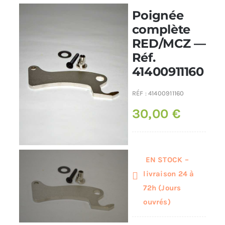
Poignée
Poêles et chaudières
complète
RED/MCZ —
Réf.
Conduit de fumées
41400911160
RÉF :
41400911160
30,00
€
EN STOCK –
livraison 24 à
72h (Jours
ouvrés)