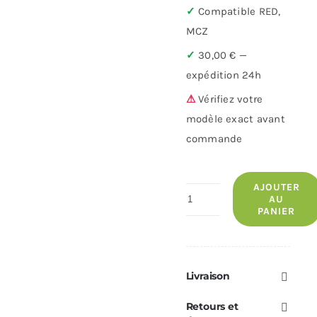
✓
Compatible RED,
MCZ
✓
30,00 € —
expédition 24h
⚠
Vérifiez votre
modèle exact avant
commande
AJOUTER
quantité
AU
PANIER
de
Poignée
complète
RED/MCZ
Livraison
—
Retours et
Réf.