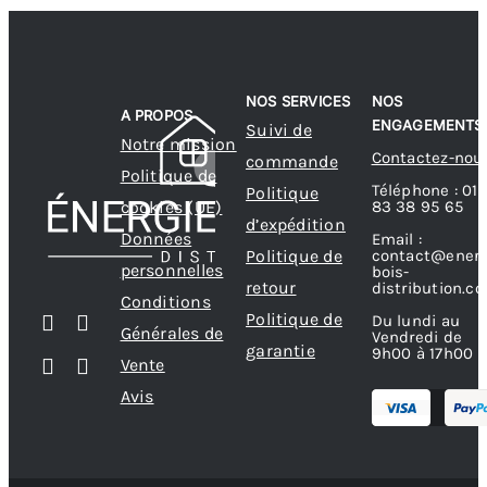
NOS SERVICES
NOS
A PROPOS
ENGAGEMENTS
Suivi de
Notre mission
Contactez-nou
commande
Politique de
Téléphone : 01
Politique
83 38 95 65
cookies (UE)
d’expédition
Données
Email :
contact@energ
Politique de
personnelles
bois-
retour
distribution.c
Conditions
Politique de
Du lundi au
Générales de
Vendredi de
garantie
9h00 à 17h00
Vente
Avis