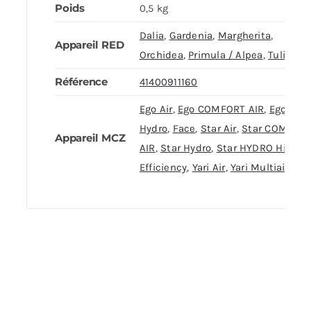
Poids
0,5 kg
Dalia
,
Gardenia
,
Margherita
,
Appareil RED
Orchidea
,
Primula / Alpea
,
Tulip
Référence
41400911160
Ego Air
,
Ego COMFORT AIR
,
Ego
Hydro
,
Face
,
Star Air
,
Star COMFOR
Appareil MCZ
AIR
,
Star Hydro
,
Star HYDRO High
Efficiency
,
Yari Air
,
Yari Multiair