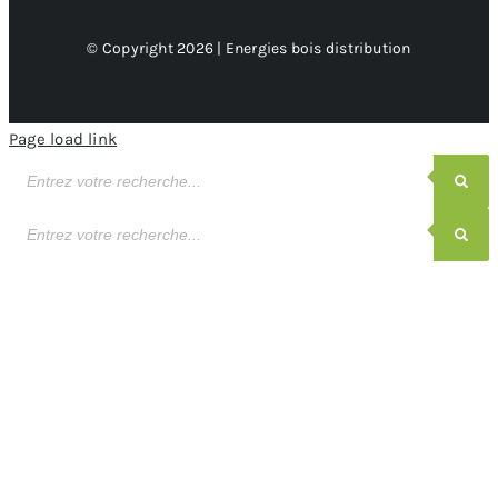
© Copyright 2026 | Energies bois distribution
Page load link
Recherche
de
produits
Recherche
de
produits