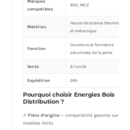
Marques
RED, MCZ
compatibles
Haute résistance thermique
Matériau
et mécanique
Ouverture et fermeture
Fonction
sécurisées de la porte
Vente
à l’unité
Expédition
24h
Pourquoi choisir Energies Bois
Distribution ?
✓
Pièce d’origine
— compatibilité garantie sur les
modèles listés.