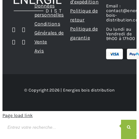
d’expédition
Données
Email :
contact@energ
Politique de
personnelles
bois-
retour
distribution.c
Conditions
Politique de
Du lundi au
Générales de
Vendredi de
garantie
9h00 à 17h00
Vente
Avis
© Copyright 2026 | Energies bois distribution
Page load link
Recherche
de
produits
Recherche