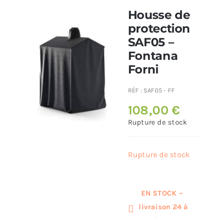
Housse de
Poêles et chaudières
protection
SAF05 –
Fontana
Conduit de fumées
Forni
RÉF :
SAF05 - FF
108,00
€
Rupture de stock
Rupture de stock
EN STOCK –
livraison 24 à