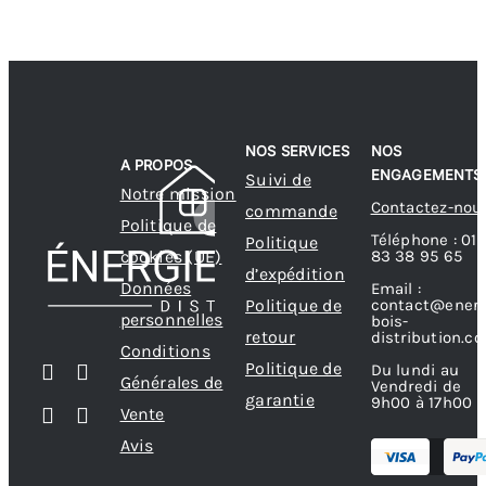
NOS SERVICES
NOS
A PROPOS
ENGAGEMENTS
Suivi de
Notre mission
Contactez-nou
commande
Politique de
Téléphone : 01
Politique
83 38 95 65
cookies (UE)
d’expédition
Données
Email :
contact@energ
Politique de
personnelles
bois-
retour
distribution.c
Conditions
Politique de
Du lundi au
Générales de
Vendredi de
garantie
9h00 à 17h00
Vente
Avis