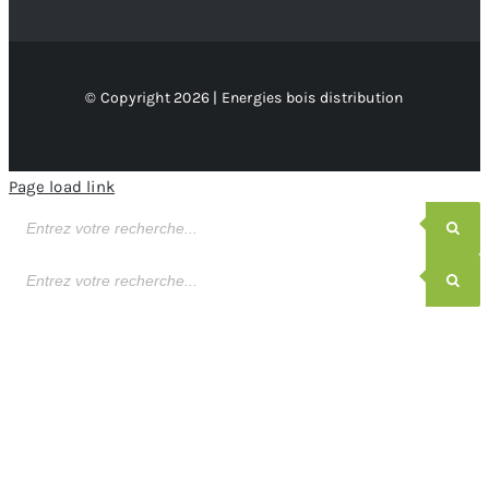
© Copyright 2026 | Energies bois distribution
Page load link
Recherche
de
produits
Recherche
de
produits