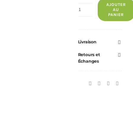
AJOUTER
quantité
AU
PANIER
de
Hidrocopper
18
Slim
Livraison
ECOFOREST
Retours et
-
Échanges
Blanc