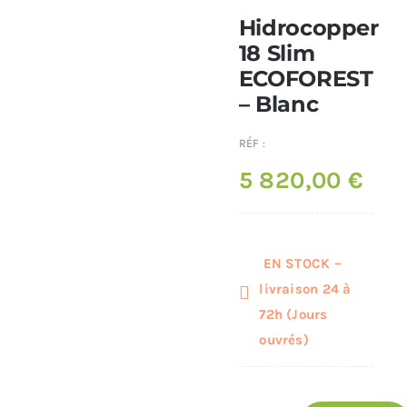
Hidrocopper
Poêles et chaudières
18 Slim
ECOFOREST
– Blanc
Conduit de fumées
RÉF :
5 820,00
€
EN STOCK –
livraison 24 à
72h (Jours
ouvrés)