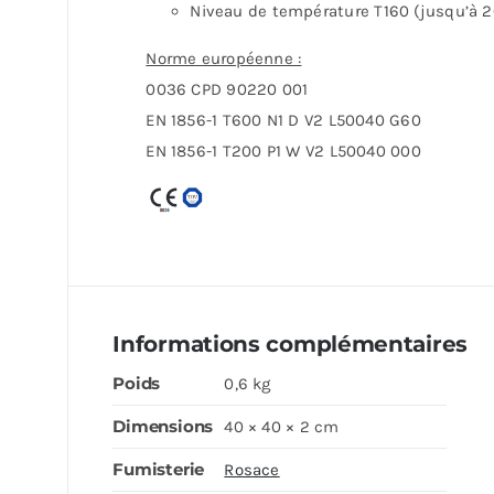
Niveau de température T160 (jusqu’à 2
Norme européenne :
0036 CPD 90220 001
EN 1856-1 T600 N1 D V2 L50040 G60
EN 1856-1 T200 P1 W V2 L50040 000
Informations complémentaires
Poids
0,6 kg
Dimensions
40 × 40 × 2 cm
Fumisterie
Rosace