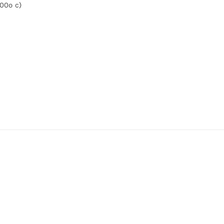
00º c)