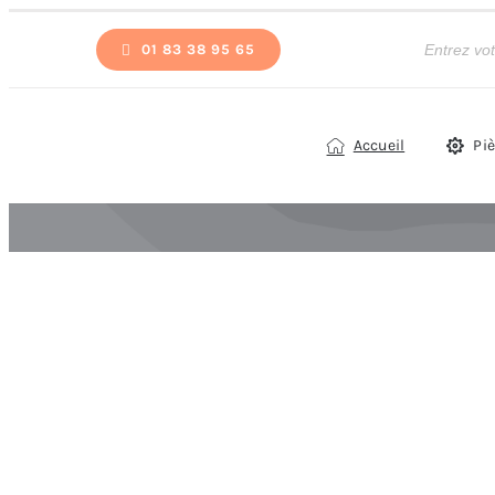
Passer
Recherche
de
01 83 38 95 65
au
produits
contenu
Accueil
Pi