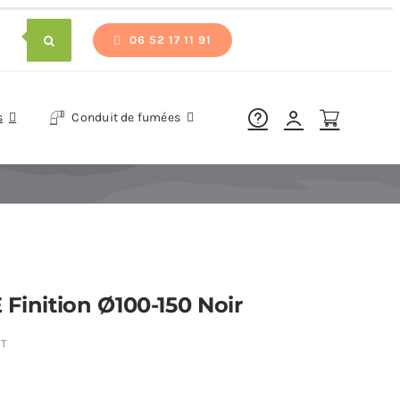
06 52 17 11 91
s
Conduit de fumées
Finition Ø100-150 Noir
NT