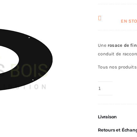
EN STOC
Une
rosace de fin
conduit de raccor
Tous nos produits 
quantité
de
Rosace
DE
Livraison
Finition
Ø100-
Retours et Échan