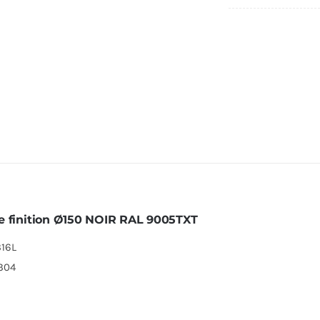
150
Noir
de finition Ø150 NOIR RAL 9005TXT
316L
 304