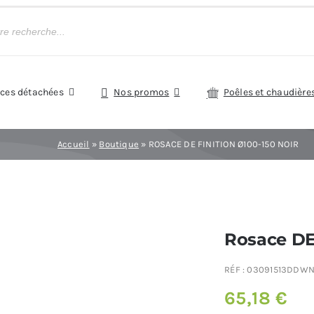
èces détachées
Nos promos
Poêles et chaudière
Accueil
»
Boutique
»
ROSACE DE FINITION Ø100-150 NOIR
Rosace DE 
RÉF :
03091513DDW
65,18
€