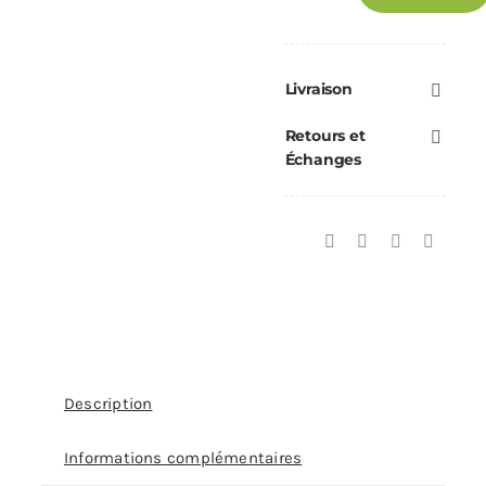
Extracteur
de
fumées
Livraison
RED
Retours et
/
Échanges
MCZ
/
BRISACH
—
Réf.
41451406501
Description
Informations complémentaires