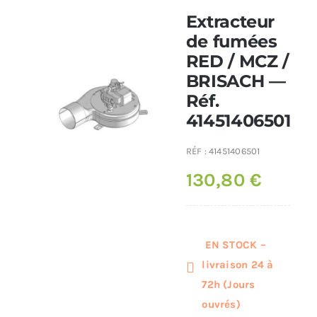
Extracteur
Poêles et chaudières
de fumées
RED / MCZ /
BRISACH —
Conduit de fumées
Réf.
41451406501
RÉF :
41451406501
130,80
€
EN STOCK –
livraison 24 à
72h (Jours
ouvrés)