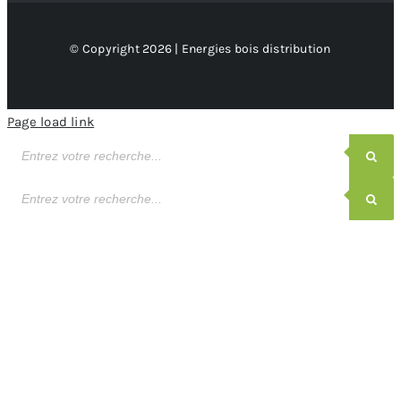
© Copyright 2026 | Energies bois distribution
Page load link
Recherche
de
produits
Recherche
de
produits