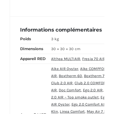
Informations complémentaires
Poids
3 kg
Dimensions
30 × 30 × 30 cm
Appareil RED
Althea MULTIAIR
,
Fresia 70 AIR 9 S1
Aike AIR Oyster
,
Aike COMPFORT
AIR
,
Boxtherm 60
,
Boxtherm 70
,
Club 2.0 AIR
,
Club 2.0 COMFORT
AIR
,
Doc Comfort
,
Ego 2.0 AIR
,
Ego
2.0 AIR – Top smoke outlet
,
Ego 2.0
AIR Oyster
,
Ego 2.0 Comfort AIR
,
Klin
,
Linea Comfort
,
May Air 7 S1
,