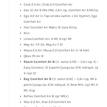
Club 2.0 Air, Club 2.0 Comfort Air
Doc (C-Air 9 M1+/M2, C.Air Up, Comfort Air 9 M1/Up! M1)
Ego 2.0 Air (+ Top smoke outlet, + Air Oyster), Ego 2.0
Comfort Air
Feel Comfort Air Matic 12 Core R/Up
Klin
Linea Comfort Air, 9 M1, 9 Up! M1
May Air 7 R 5S, May Air 7 S1
Musa 2.0 Air, Musa 2.0 Comfort Air (+ 14 kW)
Qbox 70 Air 8
Raam Comfort Air 8
(⚠ selon S/N) — C.Air Up, R, S1
Easy Connect, S1 à partir/jusqu’au S/N indiqué, Up! S1,
X-Up! S1
Ray Comfort Air 8
(⚠ selon S/N) — C.Air Up, M1 à
partir/jusqu’au S/N indiqué, R, Rear M1+, Up! M1, X-Up!
M1, XUp
Reflex Comfort Air 8 Up! M1(+)
Star 2.0 Air, Star 2.0 Comfort Air