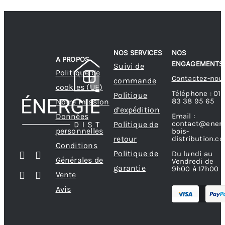
NOS SERVICES
NOS
A PROPOS
ENGAGEMENTS
Suivi de
Politique de
Contactez-nou
commande
cookies (UE)
Téléphone : 01
Politique
83 38 95 65
Notre mission
d’expédition
Données
Email :
contact@energ
Politique de
personnelles
bois-
retour
distribution.c
Conditions
Politique de
Du lundi au
Générales de
Vendredi de
garantie
9h00 à 17h00
Vente
Avis