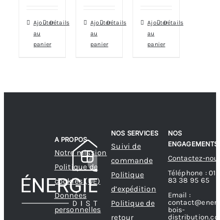
Ajouter
Détails
Ajouter
Détails
Ajouter
Détails
au
au
au
panier
panier
panier
NOS SERVICES
NOS
A PROPOS
ENGAGEMENTS
Suivi de
Notre mission
Contactez-nou
commande
Politique de
Téléphone : 01
Politique
83 38 95 65
cookies (UE)
d’expédition
Données
Email :
contact@energ
Politique de
personnelles
bois-
retour
distribution.c