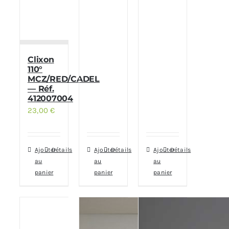
Clixon
110°
MCZ/RED/CADEL
— Réf.
412007004
23,00
€
Ajouter
Détails
Ajouter
Détails
Ajouter
Détails
au
au
au
panier
panier
panier