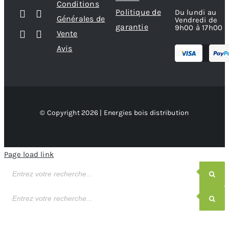
Conditions
Politique de
Du lundi au
Générales de
Vendredi de
garantie
9h00 à 17h00
Vente
Avis
© Copyright 2026 | Energies bois distribution
Page load link
Recherche
de
produits
Recherche
de
produits