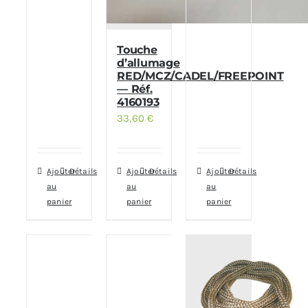
Touche
d’allumage
RED/MCZ/CADEL/FREEPOINT
— Réf.
4160193
33,60
€
Ajouter
Détails
Ajouter
Détails
Ajouter
Détails
au
au
au
panier
panier
panier