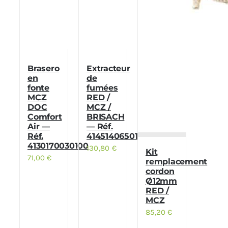
Brasero
Extracteur
en
de
fonte
fumées
MCZ
RED /
DOC
MCZ /
Comfort
BRISACH
Air —
— Réf.
Réf.
41451406501
4130170030100
130,80
€
Kit
71,00
€
remplacement
cordon
Ø12mm
RED /
MCZ
85,20
€