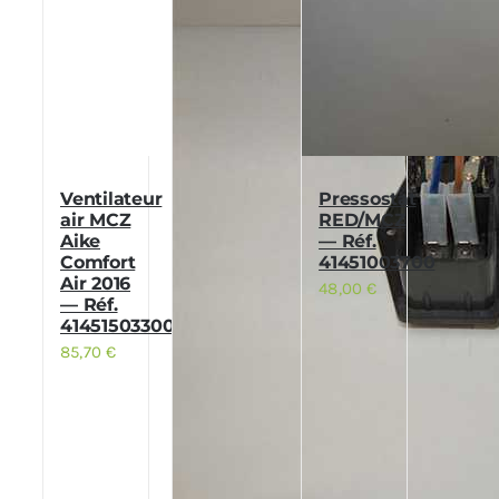
Ventilateur
Pressostat
air MCZ
RED/MCZ
Aike
— Réf.
Comfort
41451003700
Air 2016
48,00
€
— Réf.
41451503300
85,70
€