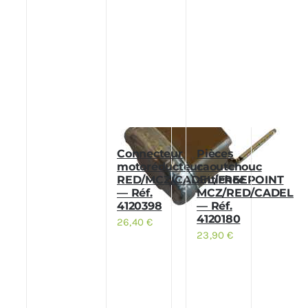
Connecteur
Pièces
motoréducteur
caoutchouc
RED/MCZ/CADEL/FREEPOINT
antichoc
— Réf.
MCZ/RED/CADEL
4120398
— Réf.
4120180
26,40
€
23,90
€