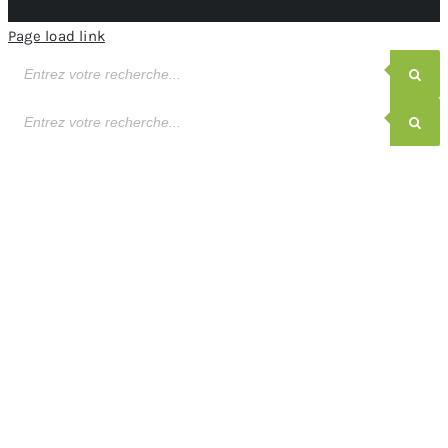
Page load link
Recherche
de
produits
Recherche
de
produits