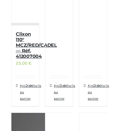
Clixon
110°
MCZ/RED/CADEL
— Réf.
412007004
23,00
€
Ajouter
Détails
Ajouter
Détails
Ajouter
Détails
au
au
au
panier
panier
panier