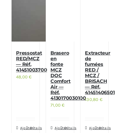
Pressostat
Brasero
Extracteur
RED/MCZ
en
de
— Réf.
fonte
fumées
41451003700
MCZ
RED /
DOC
MCZ /
48,00
€
Comfort
BRISACH
Air —
— Réf.
Réf.
41451406501
4130170030100
130,80
€
71,00
€
Ajouter
Détails
Ajouter
Détails
Ajouter
Détails