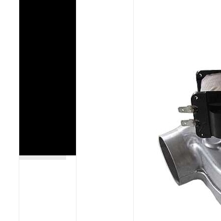
Poêles et chaudières
Conduit de fumées