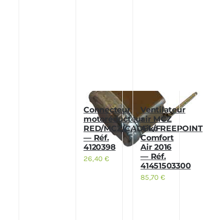
Connecteur
Ventilateur
motoréducteur
air MCZ
RED/MCZ/CADEL/FREEPOINT
Aike
— Réf.
Comfort
4120398
Air 2016
— Réf.
26,40
€
41451503300
85,70
€