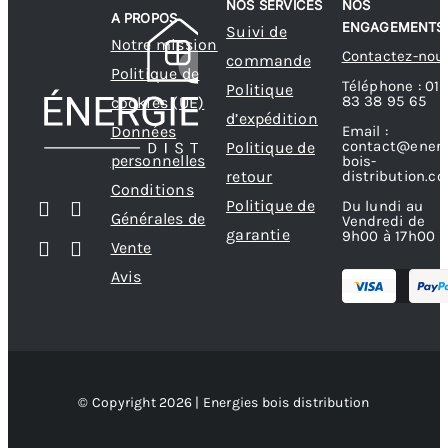
NOS SERVICES
NOS
A PROPOS
ENGAGEMENTS
Suivi de
Notre mission
Contactez-nou
commande
Politique de
Téléphone : 01
Politique
83 38 95 65
cookies (UE)
d’expédition
Données
Email :
contact@energ
Politique de
personnelles
bois-
retour
distribution.c
Conditions
Politique de
Du lundi au
Générales de
Vendredi de
garantie
9h00 à 17h00
Vente
Avis
© Copyright 2026 | Energies bois distribution