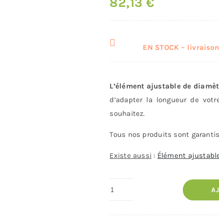
82,13
€
EN STOCK – livraison 
L’élément ajustable de diamè
d’adapter la longueur de vo
souhaitez.
Tous nos produits sont garantis 
Existe aussi
:
Élément ajustab
quantité
A
de
Élément