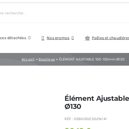
èces détachées
Nos promos
Poêles et chaudière
Accueil
»
Boutique
»
ÉLÉMENT AJUSTABLE 100-150mm Ø130
Élément Ajustabl
Ø130
RÉF :
059G13023D2N/41