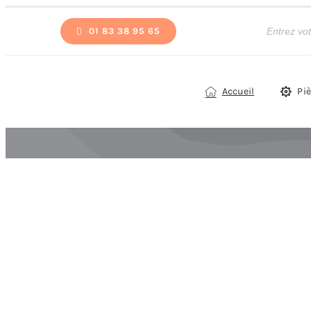
Passer
Recherche
de
01 83 38 95 65
au
produits
contenu
Accueil
Pi