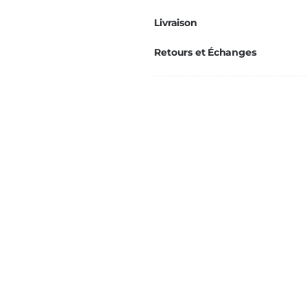
Ajustable
Livraison
100-
150mm
Retours et Échanges
Ø130