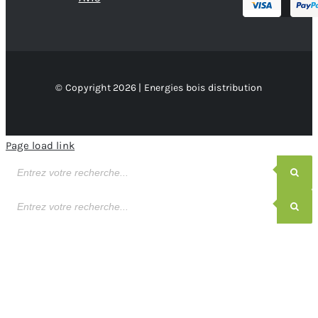
© Copyright 2026 | Energies bois distribution
Page load link
Recherche
de
produits
Recherche
de
produits