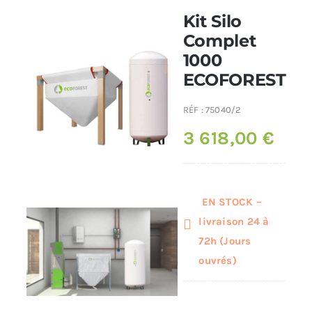
Kit Silo
Poêles et chaudières
Complet
1000
ECOFOREST
Conduit de fumées
RÉF :
75040/2
3 618,00
€
EN STOCK –
livraison 24 à
72h (Jours
ouvrés)