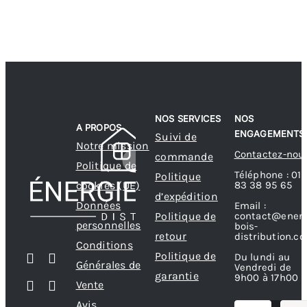
NOS SERVICES
NOS
A PROPOS
ENGAGEMENTS
Suivi de
Notre mission
Contactez-nou
commande
Politique de
Téléphone : 01
Politique
83 38 95 65
cookies (UE)
d’expédition
Données
Email :
contact@energ
Politique de
personnelles
bois-
retour
distribution.c
Conditions
Politique de
Du lundi au
Générales de
Vendredi de
garantie
9h00 à 17h00
Vente
Avis