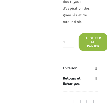
des tuyaux
d’aspiration des
granulés et de
retour d’air.
AJOUTER
quantité
AU
PANIER
de
Kit
Silo
Complet
Livraison
1000
Retours et
ECOFOREST
Échanges